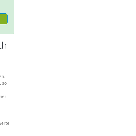
ch
en.
, so
mer
werte