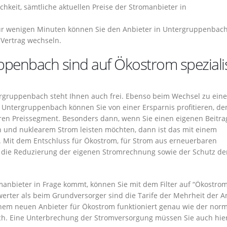
chkeit, sämtliche aktuellen Preise der Stromanbieter in
r wenigen Minuten können Sie den Anbieter in Untergruppenbac
 Vertrag wechseln.
ppenbach sind auf Ökostrom spezialis
rgruppenbach steht Ihnen auch frei. Ebenso beim Wechsel zu ein
 Untergruppenbach können Sie von einer Ersparnis profitieren, de
eren Preissegment. Besonders dann, wenn Sie einen eigenen Beitra
n und nuklearem Strom leisten möchten, dann ist das mit einem
 Mit dem Entschluss für Ökostrom, für Strom aus erneuerbaren
n: die Reduzierung der eigenen Stromrechnung sowie der Schutz de
anbieter in Frage kommt, können Sie mit dem Filter auf “Ökostrom
erter als beim Grundversorger sind die Tarife der Mehrheit der A
inem neuen Anbieter für Ökostrom funktioniert genau wie der nor
h. Eine Unterbrechung der Stromversorgung müssen Sie auch hier