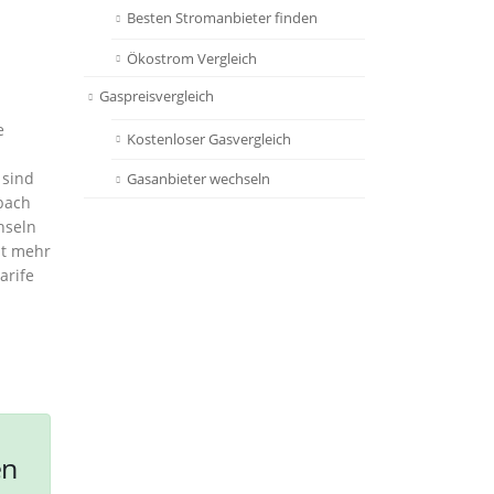
Besten Stromanbieter finden
Ökostrom Vergleich
Gaspreisvergleich
e
Kostenloser Gasvergleich
 sind
Gasanbieter wechseln
bach
hseln
ht mehr
arife
en