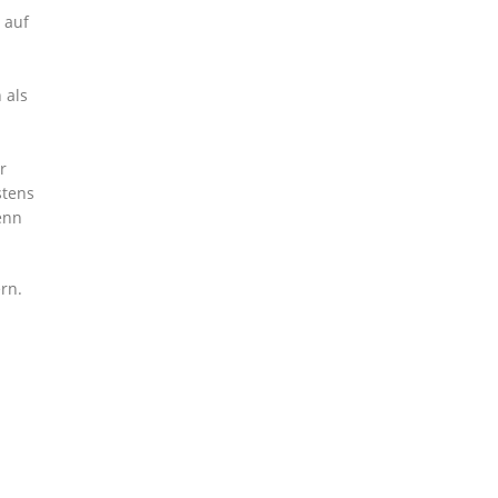
 auf
 als
r
stens
enn
rn.