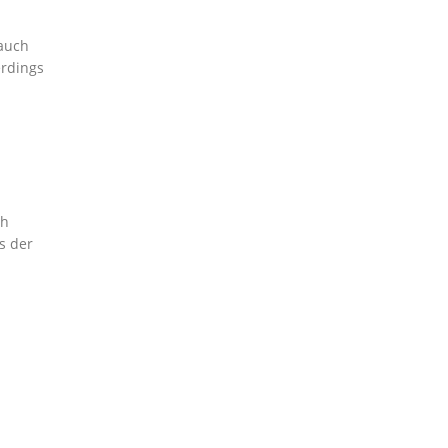
rauch
erdings
ch
s der