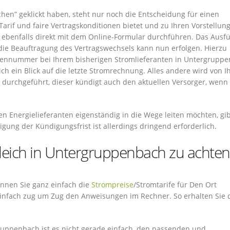
hen” geklickt haben, steht nur noch die Entscheidung für einen
arif und faire Vertragskonditionen bietet und zu Ihren Vorstellun
h ebenfalls direkt mit dem Online-Formular durchführen. Das Ausfü
 die Beauftragung des Vertragswechsels kann nun erfolgen. Hierzu
ennummer bei Ihrem bisherigen Stromlieferanten in Untergruppe
ich ein Blick auf die letzte Stromrechnung. Alles andere wird von 
durchgeführt, dieser kündigt auch den aktuellen Versorger, wenn 
n Energielieferanten eigenständig in die Wege leiten möchten, gib
igung der Kündigungsfrist ist allerdings dringend erforderlich.
gleich in Untergruppenbach zu achten
 können Sie ganz einfach die
Strompreise
/Stromtarife für Den Ort
einfach zug um Zug den Anweisungen im Rechner. So erhalten Sie 
uppenbach ist es nicht gerade einfach, den passenden und