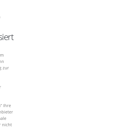
h
iert
em
nn
g zur
r
” Ihre
nbieter
male
 nicht