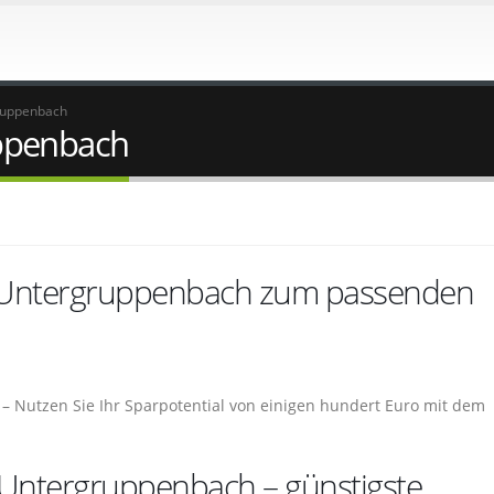
ruppenbach
ppenbach
n Untergruppenbach zum passenden
– Nutzen Sie Ihr Sparpotential von einigen hundert Euro mit dem
n Untergruppenbach – günstigste