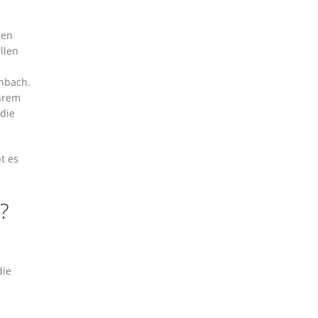
gen
llen
nbach.
Ihrem
die
t es
?
die