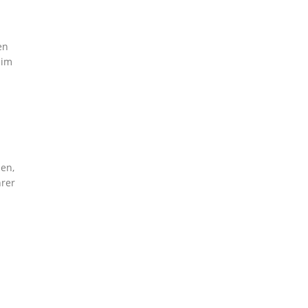
en
 im
nen,
hrer