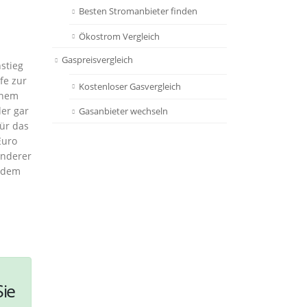
Besten Stromanbieter finden
Ökostrom Vergleich
Gaspreisvergleich
stieg
fe zur
Kostenloser Gasvergleich
inem
der gar
Gasanbieter wechseln
ür das
Euro
anderer
s dem
Sie