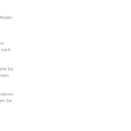
finden.
in
e nach
ile bis
gsten
anderen
ten Sie