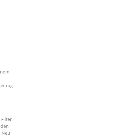
einem
eitrag
Filter
jeden
n Neu