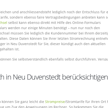
gleichen und anschliessendsteht lediglich noch der Entschluss für 
e Tarife, sondern ebenso faire Vertragsbedingungen anbieten kann 
hsel
selbst kann ebenso direkt mit Hilfe des Online-Formulars
ulars werden nur einige Minuten benötigt – nun nur noch den
echsel müssen Sie lediglich die Kundennummer bei Ihrem derzeit
lten. Diese Daten können Sie Ihrer letzten Stromrechnung entne
rger in Neu Duvenstedt für Sie, dieser kündigt auch den aktuellen
ehalten ist.
können Sie selbstverständlich ebenfalls selbst durchführen. Vers
ch in Neu Duvenstedt berücksichtigen
So können Sie ganz leicht die
Strompreise
/Stromtarife für Ihren Ort
h zug um Zug den Anweisungen im Rechner. So bekommen Sie die