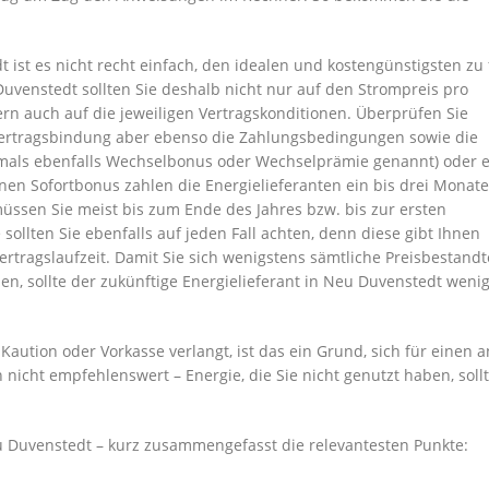
ist es nicht recht einfach, den idealen und kostengünstigsten zu 
Duvenstedt sollten Sie deshalb nicht nur auf den Strompreis pro
ern auch auf die jeweiligen Vertragskonditionen. Überprüfen Sie
Vertragsbindung aber ebenso die Zahlungsbedingungen sowie die
mals ebenfalls Wechselbonus oder Wechselprämie genannt) oder e
inen Sofortbonus zahlen die Energielieferanten ein bis drei Monat
sen Sie meist bis zum Ende des Jahres bzw. bis zur ersten
sollten Sie ebenfalls auf jeden Fall achten, denn diese gibt Ihnen
ertragslaufzeit. Damit Sie sich wenigstens sämtliche Preisbestandte
, sollte der zukünftige Energielieferant in Neu Duvenstedt weni
aution oder Vorkasse verlangt, ist das ein Grund, sich für einen 
 nicht empfehlenswert – Energie, die Sie nicht genutzt haben, soll
u Duvenstedt – kurz zusammengefasst die relevantesten Punkte: