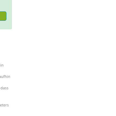
in
aufhin
 dass
eters