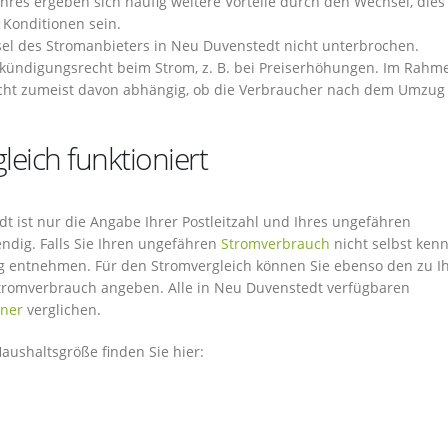
hres ergeben sich häufig weitere Vorteile durch den Wechsel, dies
 Konditionen sein.
el des Stromanbieters in Neu Duvenstedt nicht unterbrochen.
rkündigungsrecht beim Strom, z. B. bei Preiserhöhungen. Im Rahm
cht zumeist davon abhängig, ob die Verbraucher nach dem Umzug
eich funktioniert
t ist nur die Angabe Ihrer Postleitzahl und Ihres ungefähren
ndig. Falls Sie Ihren ungefähren
Stromverbrauch
nicht selbst ken
g entnehmen. Für den Stromvergleich können Sie ebenso den zu I
tromverbrauch angeben. Alle in Neu Duvenstedt verfügbaren
ner
verglichen.
ushaltsgröße finden Sie hier: