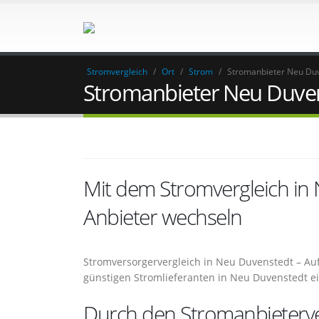
Stromvergleich
/
Ort
/
Strom
/
Stromanbieter Neu Du
Stromanbieter Neu Duve
Mit dem Stromvergleich i
Anbieter wechseln
Stromversorgervergleich in Neu Duvenstedt – Au
günstigen Stromlieferanten in Neu Duvenstedt e
Durch den Stromanbieterve