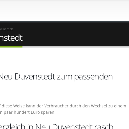
venstedt
nstedt
n Neu Duvenstedt zum passenden
f diese Weise kann der Verbraucher durch den Wechsel zu einem
in paar hundert Euro sparen
rgleich in Neu Duvenstedt rasch