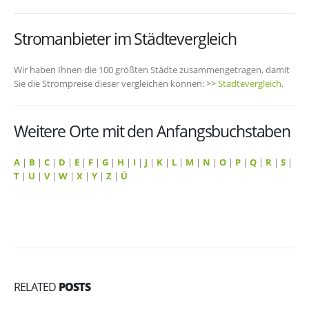
Stromanbieter im Städtevergleich
Wir haben Ihnen die 100 größten Städte zusammengetragen, damit
Sie die Strompreise dieser vergleichen können: >>
Städtevergleich
.
Weitere Orte mit den Anfangsbuchstaben
A
|
B
|
C
|
D
|
E
|
F
|
G
|
H
|
I
|
J
|
K
|
L
|
M
|
N
|
O
|
P
|
Q
|
R
|
S
|
T
|
U
|
V
|
W
|
X
|
Y
|
Z
|
Ü
RELATED
POSTS