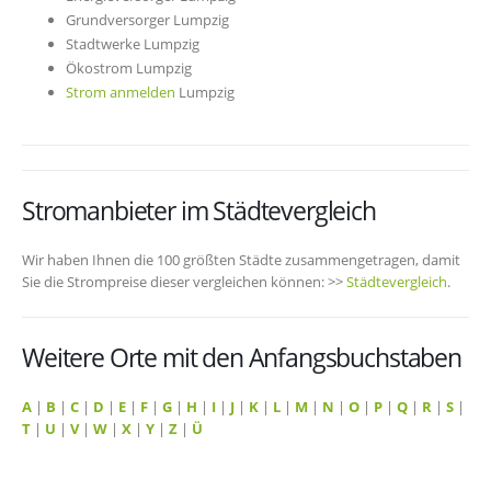
Grundversorger Lumpzig
Stadtwerke Lumpzig
Ökostrom Lumpzig
Strom anmelden
Lumpzig
Stromanbieter im Städtevergleich
Wir haben Ihnen die 100 größten Städte zusammengetragen, damit
Sie die Strompreise dieser vergleichen können: >>
Städtevergleich
.
Weitere Orte mit den Anfangsbuchstaben
A
|
B
|
C
|
D
|
E
|
F
|
G
|
H
|
I
|
J
|
K
|
L
|
M
|
N
|
O
|
P
|
Q
|
R
|
S
|
T
|
U
|
V
|
W
|
X
|
Y
|
Z
|
Ü