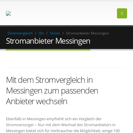
Stromvergleich
/
Ort
/
Strom
/
Stromanbieter Messingen
Stromanbieter Messingen
Mit dem Stromvergleich in
Messingen zum passenden
Anbieter wechseln
Ebenfalls in Messingen empfiehlt sich ein Vergleich der
Stromversorger – Nur mit dem Wechsel des Stromanbieters in
Messingen bietet sich für Verbraucher die Möglichkeit, einige 100