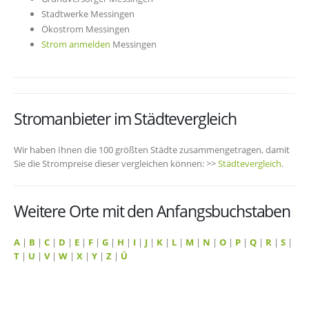
Stadtwerke Messingen
Ökostrom Messingen
Strom anmelden
Messingen
Stromanbieter im Städtevergleich
Wir haben Ihnen die 100 größten Städte zusammengetragen, damit
Sie die Strompreise dieser vergleichen können: >>
Städtevergleich
.
Weitere Orte mit den Anfangsbuchstaben
A
|
B
|
C
|
D
|
E
|
F
|
G
|
H
|
I
|
J
|
K
|
L
|
M
|
N
|
O
|
P
|
Q
|
R
|
S
|
T
|
U
|
V
|
W
|
X
|
Y
|
Z
|
Ü