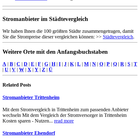
Stromanbieter im Städtevergleich
Wir haben Ihnen die 100 größten Städte zusammengetragen, damit
Sie die Strompreise dieser vergleichen können: >>
Städtevergleich
.
Weitere Orte mit den Anfangsbuchstaben
A
|
B
|
C
|
D
|
E
|
F
|
G
|
H
|
I
|
J
|
K
|
L
|
M
|
N
|
O
|
P
|
Q
|
R
|
S
|
T
|
U
|
V
|
W
|
X
|
Y
|
Z
|
Ü
Related
Posts
Stromanbieter Trittenheim
Mit dem Stromvergleich in Trittenheim zum passenden Anbieter
wechseln Mit dem Vergleich der Stromversorger in Trittenheim
Kosten sparen - Nutzen...
read more
Stromanbieter Elsendorf