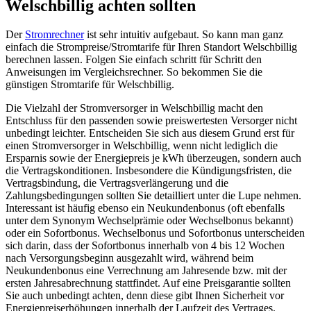
Welschbillig achten sollten
Der
Stromrechner
ist sehr intuitiv aufgebaut. So kann man ganz
einfach die Strompreise/Stromtarife für Ihren Standort Welschbillig
berechnen lassen. Folgen Sie einfach schritt für Schritt den
Anweisungen im Vergleichsrechner. So bekommen Sie die
günstigen Stromtarife für Welschbillig.
Die Vielzahl der Stromversorger in Welschbillig macht den
Entschluss für den passenden sowie preiswertesten Versorger nicht
unbedingt leichter. Entscheiden Sie sich aus diesem Grund erst für
einen Stromversorger in Welschbillig, wenn nicht lediglich die
Ersparnis sowie der Energiepreis je kWh überzeugen, sondern auch
die Vertragskonditionen. Insbesondere die Kündigungsfristen, die
Vertragsbindung, die Vertragsverlängerung und die
Zahlungsbedingungen sollten Sie detailliert unter die Lupe nehmen.
Interessant ist häufig ebenso ein Neukundenbonus (oft ebenfalls
unter dem Synonym Wechselprämie oder Wechselbonus bekannt)
oder ein Sofortbonus. Wechselbonus und Sofortbonus unterscheiden
sich darin, dass der Sofortbonus innerhalb von 4 bis 12 Wochen
nach Versorgungsbeginn ausgezahlt wird, während beim
Neukundenbonus eine Verrechnung am Jahresende bzw. mit der
ersten Jahresabrechnung stattfindet. Auf eine Preisgarantie sollten
Sie auch unbedingt achten, denn diese gibt Ihnen Sicherheit vor
Energiepreiserhöhungen innerhalb der Laufzeit des Vertrages.