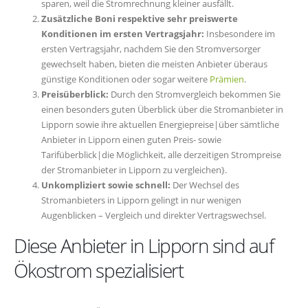
sparen, weil die Stromrechnung kleiner ausfällt.
Zusätzliche Boni respektive sehr preiswerte
Konditionen im ersten Vertragsjahr:
Insbesondere im
ersten Vertragsjahr, nachdem Sie den Stromversorger
gewechselt haben, bieten die meisten Anbieter überaus
günstige Konditionen oder sogar weitere
Prämien
.
Preisüberblick:
Durch den Stromvergleich bekommen Sie
einen besonders guten Überblick über die Stromanbieter in
Lipporn sowie ihre aktuellen Energiepreise|über sämtliche
Anbieter in Lipporn einen guten Preis- sowie
Tarifüberblick|die Möglichkeit, alle derzeitigen Strompreise
der Stromanbieter in Lipporn zu vergleichen}.
Unkompliziert sowie schnell:
Der Wechsel des
Stromanbieters in Lipporn gelingt in nur wenigen
Augenblicken – Vergleich und direkter Vertragswechsel.
Diese Anbieter in Lipporn sind auf
Ökostrom spezialisiert