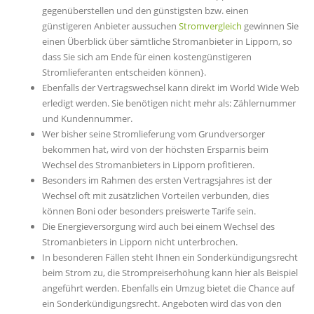
gegenüberstellen und den günstigsten bzw. einen
günstigeren Anbieter aussuchen
Stromvergleich
gewinnen Sie
einen Überblick über sämtliche Stromanbieter in Lipporn, so
dass Sie sich am Ende für einen kostengünstigeren
Stromlieferanten entscheiden können}.
Ebenfalls der Vertragswechsel kann direkt im World Wide Web
erledigt werden. Sie benötigen nicht mehr als: Zählernummer
und Kundennummer.
Wer bisher seine Stromlieferung vom Grundversorger
bekommen hat, wird von der höchsten Ersparnis beim
Wechsel des Stromanbieters in Lipporn profitieren.
Besonders im Rahmen des ersten Vertragsjahres ist der
Wechsel oft mit zusätzlichen Vorteilen verbunden, dies
können Boni oder besonders preiswerte Tarife sein.
Die Energieversorgung wird auch bei einem Wechsel des
Stromanbieters in Lipporn nicht unterbrochen.
In besonderen Fällen steht Ihnen ein Sonderkündigungsrecht
beim Strom zu, die Strompreiserhöhung kann hier als Beispiel
angeführt werden. Ebenfalls ein Umzug bietet die Chance auf
ein Sonderkündigungsrecht. Angeboten wird das von den