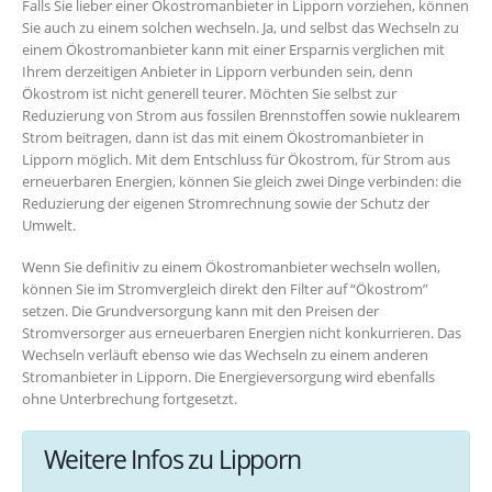
Falls Sie lieber einer Ökostromanbieter in Lipporn vorziehen, können
Sie auch zu einem solchen wechseln. Ja, und selbst das Wechseln zu
einem Ökostromanbieter kann mit einer Ersparnis verglichen mit
Ihrem derzeitigen Anbieter in Lipporn verbunden sein, denn
Ökostrom ist nicht generell teurer. Möchten Sie selbst zur
Reduzierung von Strom aus fossilen Brennstoffen sowie nuklearem
Strom beitragen, dann ist das mit einem Ökostromanbieter in
Lipporn möglich. Mit dem Entschluss für Ökostrom, für Strom aus
erneuerbaren Energien, können Sie gleich zwei Dinge verbinden: die
Reduzierung der eigenen Stromrechnung sowie der Schutz der
Umwelt.
Wenn Sie definitiv zu einem Ökostromanbieter wechseln wollen,
können Sie im Stromvergleich direkt den Filter auf “Ökostrom”
setzen. Die Grundversorgung kann mit den Preisen der
Stromversorger aus erneuerbaren Energien nicht konkurrieren. Das
Wechseln verläuft ebenso wie das Wechseln zu einem anderen
Stromanbieter in Lipporn. Die Energieversorgung wird ebenfalls
ohne Unterbrechung fortgesetzt.
Weitere Infos zu Lipporn