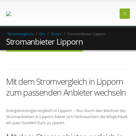
Stromvergleich
/
Ort
/
Strom
/
Stromanbieter Lipporn
Stromanbieter Lipporn
Mit dem Stromvergleich in Lipporn
zum passenden Anbieter wechseln
Energieversorgervergleich in Lipporn – Nur durch den Wechsel des
Stromanbieters in Lipporn bietet sich Verbrauchern die Möglichkeit,
ein paar hundert Euro zu sparen