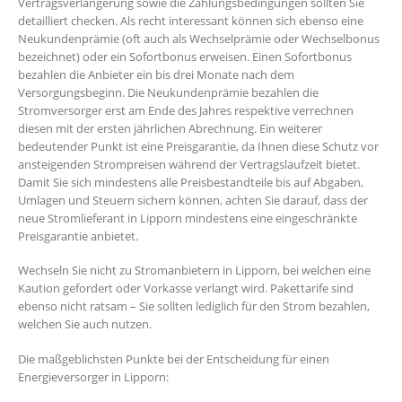
Vertragsverlängerung sowie die Zahlungsbedingungen sollten Sie
detailliert checken. Als recht interessant können sich ebenso eine
Neukundenprämie (oft auch als Wechselprämie oder Wechselbonus
bezeichnet) oder ein Sofortbonus erweisen. Einen Sofortbonus
bezahlen die Anbieter ein bis drei Monate nach dem
Versorgungsbeginn. Die Neukundenprämie bezahlen die
Stromversorger erst am Ende des Jahres respektive verrechnen
diesen mit der ersten jährlichen Abrechnung. Ein weiterer
bedeutender Punkt ist eine Preisgarantie, da Ihnen diese Schutz vor
ansteigenden Strompreisen während der Vertragslaufzeit bietet.
Damit Sie sich mindestens alle Preisbestandteile bis auf Abgaben,
Umlagen und Steuern sichern können, achten Sie darauf, dass der
neue Stromlieferant in Lipporn mindestens eine eingeschränkte
Preisgarantie anbietet.
Wechseln Sie nicht zu Stromanbietern in Lipporn, bei welchen eine
Kaution gefordert oder Vorkasse verlangt wird. Pakettarife sind
ebenso nicht ratsam – Sie sollten lediglich für den Strom bezahlen,
welchen Sie auch nutzen.
Die maßgeblichsten Punkte bei der Entscheidung für einen
Energieversorger in Lipporn: