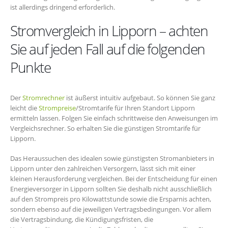
ist allerdings dringend erforderlich.
Stromvergleich in Lipporn – achten
Sie auf jeden Fall auf die folgenden
Punkte
Der
Stromrechner
ist äußerst intuitiv aufgebaut. So können Sie ganz
leicht die
Strompreise
/Stromtarife für Ihren Standort Lipporn
ermitteln lassen. Folgen Sie einfach schrittweise den Anweisungen im
Vergleichsrechner. So erhalten Sie die günstigen Stromtarife für
Lipporn.
Das Heraussuchen des idealen sowie günstigsten Stromanbieters in
Lipporn unter den zahlreichen Versorgern, lässt sich mit einer
kleinen Herausforderung vergleichen. Bei der Entscheidung für einen
Energieversorger in Lipporn sollten Sie deshalb nicht ausschließlich
auf den Strompreis pro Kilowattstunde sowie die Ersparnis achten,
sondern ebenso auf die jeweiligen Vertragsbedingungen. Vor allem
die Vertragsbindung, die Kündigungsfristen, die