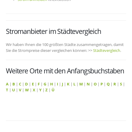
Stromanbieter im Städtevergleich
Wir haben Ihnen die 100 größten Städte zusammengetragen, damit
Sie die Strompreise dieser vergleichen können: >>
Städtevergleich
.
Weitere Orte mit den Anfangsbuchstaben
A
|
B
|
C
|
D
|
E
|
F
|
G
|
H
|
I
|
J
|
K
|
L
|
M
|
N
|
O
|
P
|
Q
|
R
|
S
|
T
|
U
|
V
|
W
|
X
|
Y
|
Z
|
Ü