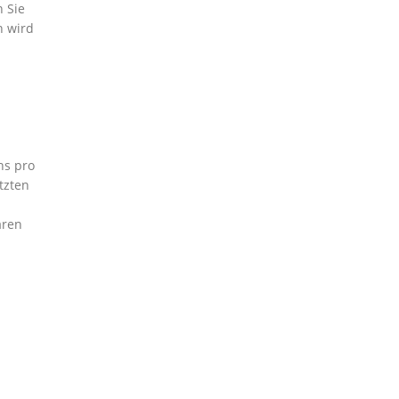
 Sie
n wird
hs pro
tzten
aren