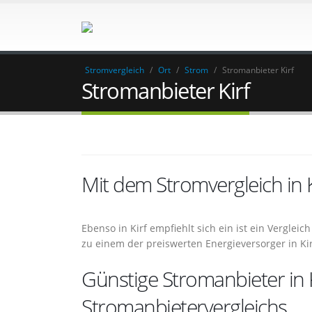
Stromvergleich
/
Ort
/
Strom
/
Stromanbieter Kirf
Stromanbieter Kirf
Mit dem Stromvergleich in
Ebenso in Kirf empfiehlt sich ein ist ein Vergle
zu einem der preiswerten Energieversorger in Ki
Günstige Stromanbieter in 
Stromanbietervergleichs