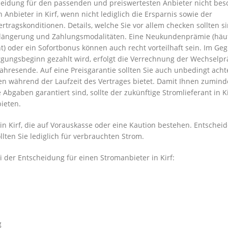
scheidung für den passenden und preiswertesten Anbieter nicht be
 Anbieter in Kirf, wenn nicht lediglich die Ersparnis sowie der
tragskonditionen. Details, welche Sie vor allem checken sollten si
erlängerung und Zahlungsmodalitäten. Eine Neukundenprämie (häu
oder ein Sofortbonus können auch recht vorteilhaft sein. Im Ge
rgungsbeginn gezahlt wird, erfolgt die Verrechnung der Wechselp
ahresende. Auf eine Preisgarantie sollten Sie auch unbedingt acht
n während der Laufzeit des Vertrages bietet. Damit Ihnen zuminde
Abgaben garantiert sind, sollte der zukünftige Stromlieferant in Ki
ieten.
n Kirf, die auf Vorauskasse oder eine Kaution bestehen. Entscheid
llten Sie lediglich für verbrauchten Strom.
der Entscheidung für einen Stromanbieter in Kirf:
g