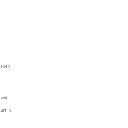
haben
sowie
irf in