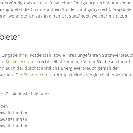
nderkündigungsrecht, z. B. bei einer Energiepreiserhöhung können
zug bietet die Chance auf ein Sonderkündigungsrecht. Angebote
ann, wenn der Umzug in einen Ort stattfindet, welcher nicht zum
bieter
ie Eingabe Ihrer Postleitzahl sowie Ihres ungefähren Stromverbrauc
ren
Stromverbrauch
nicht selbst kennen, können Sie diesen Ihrer le
nn auch der durchschnittliche Energieverbrauch gemäß der
 werden. Der
Stromrechner
führt jetzt einen Vergleich aller verfügb
röße sieht wie folgt aus:
nden
ilowattstunden
ilowattstunden
ilowattstunden