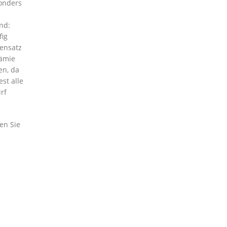
sonders
nd:
fig
gensatz
rämie
en, da
st alle
rf
en Sie