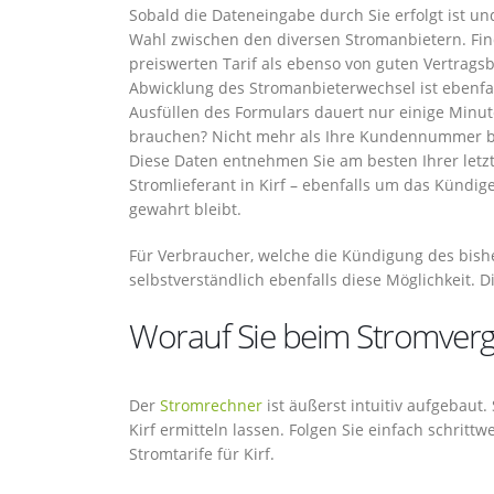
Sobald die Dateneingabe durch Sie erfolgt ist un
Wahl zwischen den diversen Stromanbietern. Fin
preiswerten Tarif als ebenso von guten Vertrags
Abwicklung des Stromanbieterwechsel ist ebenfal
Ausfüllen des Formulars dauert nur einige Minu
brauchen? Nicht mehr als Ihre Kundennummer bei
Diese Daten entnehmen Sie am besten Ihrer letz
Stromlieferant in Kirf – ebenfalls um das Kündig
gewahrt bleibt.
Für Verbraucher, welche die Kündigung des bish
selbstverständlich ebenfalls diese Möglichkeit. D
Worauf Sie beim Stromvergle
Der
Stromrechner
ist äußerst intuitiv aufgebaut
Kirf ermitteln lassen. Folgen Sie einfach schri
Stromtarife für Kirf.