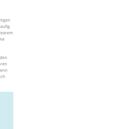
itigen
äufig
klearem
ine
 den
aren
wenn
uch