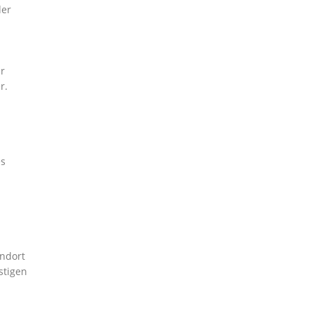
der
r
r.
es
andort
stigen