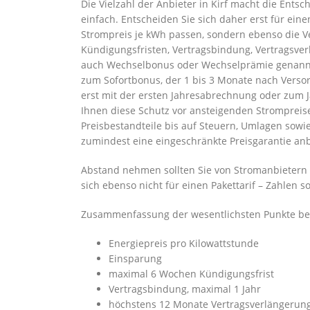
Die Vielzahl der Anbieter in Kirf macht die Ent
einfach. Entscheiden Sie sich daher erst für einen
Strompreis je kWh passen, sondern ebenso die Ver
Kündigungsfristen, Vertragsbindung, Vertragsv
auch Wechselbonus oder Wechselprämie genannt) 
zum Sofortbonus, der 1 bis 3 Monate nach Verso
erst mit der ersten Jahresabrechnung oder zum J
Ihnen diese Schutz vor ansteigenden Strompreise
Preisbestandteile bis auf Steuern, Umlagen sowie 
zumindest eine eingeschränkte Preisgarantie anb
Abstand nehmen sollten Sie von Stromanbietern i
sich ebenso nicht für einen Pakettarif – Zahlen so
Zusammenfassung der wesentlichsten Punkte bei 
Energiepreis pro Kilowattstunde
Einsparung
maximal 6 Wochen Kündigungsfrist
Vertragsbindung, maximal 1 Jahr
höchstens 12 Monate Vertragsverlängerun