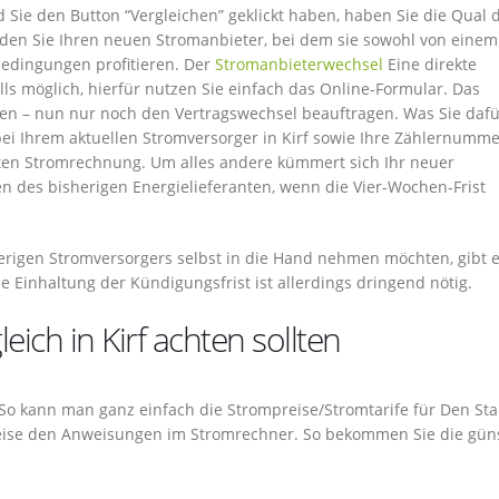
d Sie den Button “Vergleichen” geklickt haben, haben Sie die Qual 
den Sie Ihren neuen Stromanbieter, bei dem sie sowohl von einem
bedingungen profitieren. Der
Stromanbieterwechsel
Eine direkte
ls möglich, hierfür nutzen Sie einfach das Online-Formular. Das
ten – nun nur noch den Vertragswechsel beauftragen. Was Sie dafü
 Ihrem aktuellen Stromversorger in Kirf sowie Ihre Zählernumme
ten Stromrechnung. Um alles andere kümmert sich Ihr neuer
en des bisherigen Energielieferanten, wenn die Vier-Wochen-Frist
erigen Stromversorgers selbst in die Hand nehmen möchten, gibt 
ie Einhaltung der Kündigungsfrist ist allerdings dringend nötig.
ich in Kirf achten sollten
. So kann man ganz einfach die Strompreise/Stromtarife für Den St
ttweise den Anweisungen im Stromrechner. So bekommen Sie die gün