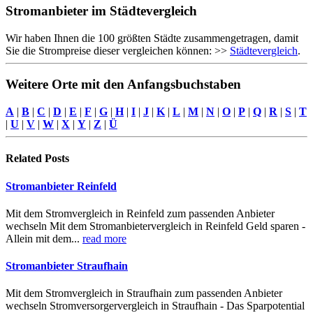
Stromanbieter im Städtevergleich
Wir haben Ihnen die 100 größten Städte zusammengetragen, damit
Sie die Strompreise dieser vergleichen können: >>
Städtevergleich
.
Weitere Orte mit den Anfangsbuchstaben
A
|
B
|
C
|
D
|
E
|
F
|
G
|
H
|
I
|
J
|
K
|
L
|
M
|
N
|
O
|
P
|
Q
|
R
|
S
|
T
|
U
|
V
|
W
|
X
|
Y
|
Z
|
Ü
Related
Posts
Stromanbieter Reinfeld
Mit dem Stromvergleich in Reinfeld zum passenden Anbieter
wechseln Mit dem Stromanbietervergleich in Reinfeld Geld sparen -
Allein mit dem...
read more
Stromanbieter Straufhain
Mit dem Stromvergleich in Straufhain zum passenden Anbieter
wechseln Stromversorgervergleich in Straufhain - Das Sparpotential