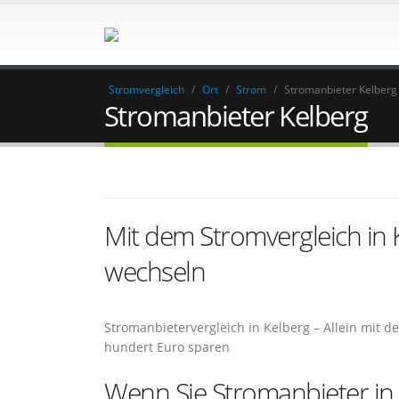
Stromvergleich
/
Ort
/
Strom
/
Stromanbieter Kelberg
Stromanbieter Kelberg
Mit dem Stromvergleich in
wechseln
Stromanbietervergleich in Kelberg – Allein mit 
hundert Euro sparen
Wenn Sie Stromanbieter in 