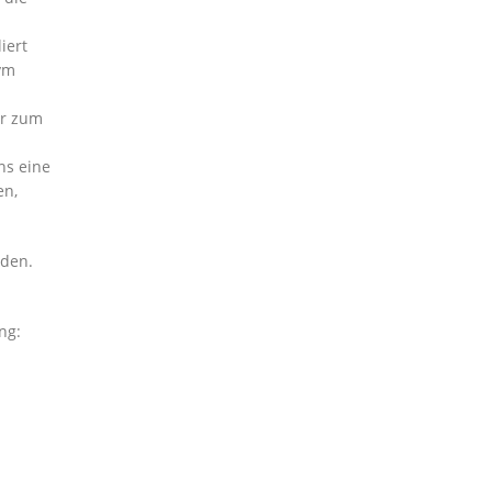
iert
ym
er zum
ns eine
en,
iden.
ng: