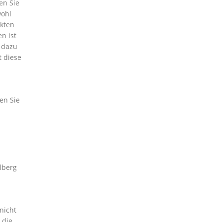
en Sie
wohl
ekten
n ist
 dazu
t diese
en Sie
lberg
nicht
 die