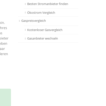
Besten Stromanbieter finden
Ökostrom Vergleich
Gaspreisvergleich
hin.
Ihres
Kostenloser Gasvergleich
as
bieter
Gasanbieter wechseln
geben
aar
deren