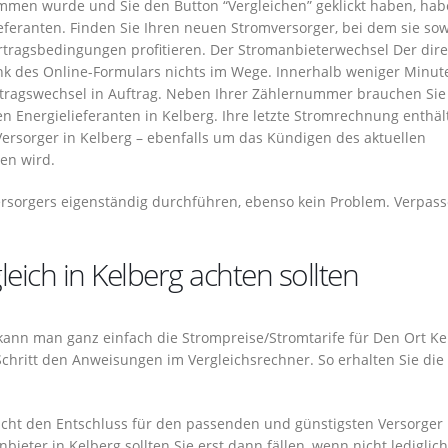
mmen wurde und Sie den Button “Vergleichen” geklickt haben, hab
eferanten. Finden Sie Ihren neuen Stromversorger, bei dem sie so
ertragsbedingungen profitieren. Der Stromanbieterwechsel Der dir
k des Online-Formulars nichts im Wege. Innerhalb weniger Minute
ertragswechsel in Auftrag. Neben Ihrer Zählernummer brauchen Sie
 Energielieferanten in Kelberg. Ihre letzte Stromrechnung enthäl
ersorger in Kelberg – ebenfalls um das Kündigen des aktuellen
en wird.
ersorgers eigenständig durchführen, ebenso kein Problem. Verpass
eich in Kelberg achten sollten
o kann man ganz einfach die Strompreise/Stromtarife für Den Ort Ke
 Schritt den Anweisungen im Vergleichsrechner. So erhalten Sie die
macht den Entschluss für den passenden und günstigsten Versorger 
ieter in Kelberg sollten Sie erst dann fällen, wenn nicht lediglich