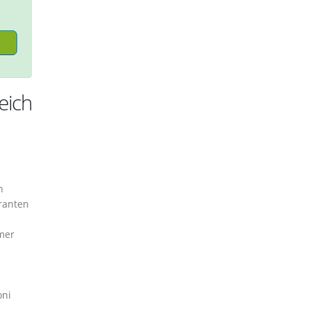
eich
n
ranten
mer
oni