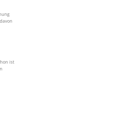
öhung
 davon
hon ist
en