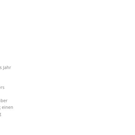
s Jahr
ers
über
g einen
g