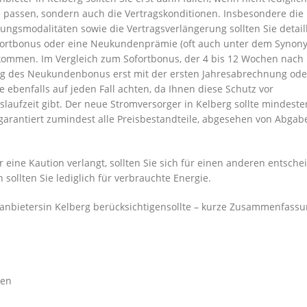
e passen, sondern auch die Vertragskonditionen. Insbesondere die
ungsmodalitäten sowie die Vertragsverlängerung sollten Sie detaill
ofortbonus oder eine Neukundenprämie (oft auch unter dem Synon
ommen. Im Vergleich zum Sofortbonus, der 4 bis 12 Wochen nach
nung des Neukundenbonus erst mit der ersten Jahresabrechnung od
ie ebenfalls auf jeden Fall achten, da Ihnen diese Schutz vor
aufzeit gibt. Der neue Stromversorger in Kelberg sollte mindeste
garantiert zumindest alle Preisbestandteile, abgesehen von Abgab
eine Kaution verlangt, sollten Sie sich für einen anderen entsche
sollten Sie lediglich für verbrauchte Energie.
nbietersin Kelberg berücksichtigensollte – kurze Zusammenfassu
hen