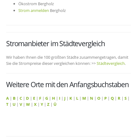
Ökostrom Bergholz
Strom anmelden
Bergholz
Stromanbieter im Städtevergleich
Wir haben Ihnen die 100 größten Städte zusammengetragen, damit
Sie die Strompreise dieser vergleichen können: >>
Städtevergleich
.
Weitere Orte mit den Anfangsbuchstaben
A
|
B
|
C
|
D
|
E
|
F
|
G
|
H
|
I
|
J
|
K
|
L
|
M
|
N
|
O
|
P
|
Q
|
R
|
S
|
T
|
U
|
V
|
W
|
X
|
Y
|
Z
|
Ü