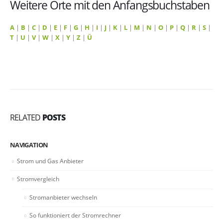
Weitere Orte mit den Anfangsbuchstaben
A
|
B
|
C
|
D
|
E
|
F
|
G
|
H
|
I
|
J
|
K
|
L
|
M
|
N
|
O
|
P
|
Q
|
R
|
S
|
T
|
U
|
V
|
W
|
X
|
Y
|
Z
|
Ü
RELATED
POSTS
NAVIGATION
Strom und Gas Anbieter
Stromvergleich
Stromanbieter wechseln
So funktioniert der Stromrechner