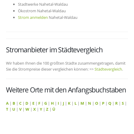
Stadtwerke Nahetal-Waldau
Ökostrom Nahetal-Waldau
Strom anmelden
Nahetal-Waldau
Stromanbieter im Städtevergleich
Wir haben Ihnen die 100 größten Städte zusammengetragen, damit
Sie die Strompreise dieser vergleichen können: >>
Städtevergleich
.
Weitere Orte mit den Anfangsbuchstaben
A
|
B
|
C
|
D
|
E
|
F
|
G
|
H
|
I
|
J
|
K
|
L
|
M
|
N
|
O
|
P
|
Q
|
R
|
S
|
T
|
U
|
V
|
W
|
X
|
Y
|
Z
|
Ü