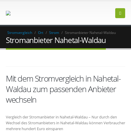
Stromvergleich
/
Ort
/
Strom
/
Stromanbieter Nahetal-Waldau
Stromanbieter Nahetal-Waldau
Mit dem Stromvergleich in Nahetal-
Waldau zum passenden Anbieter
wechseln
Vergleich der Stromanbieter in Nahetal-Waldau – Nur durch den
Wechsel des Stromanbieters in Nahetal-Waldau können Verbraucher
mehrere hundert Euro einsparen