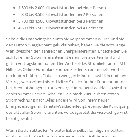
1.500 bis 2.000 Kilowattstunden bei einer Person
2.300 bis 3.500 Kilowattstunden bei 2 Personen
3.700 bis 4.500 Kilowattstunden bei 3 Personen
4.600 bis 5.500 Kilowattstunden bei 4 Personen
Sobald die Dateneingabe durch Sie vorgenommen wurde und Sie
den Button “Vergleichen” geklickt haben, haben Sie die schwierige
Wahl zwischen den zahlreichen Energielieferanten. Entscheiden Sie
sich für einen Stromlieferantenmit einem preiswerten Tarif und
guten Vertragskonditionen. Der Wechsel des Stromlieferanten Mit
Hilfe des Online-Formulars können Sie den Stromanbieterwechsel
direkt durchführen. Einfach in wenigen Minuten ausfüllen und den
Vertragswechsel anstoßen. Halten Sie hierfür Ihre Kundennummer
bei Ihrem bisherigen Stromversorger in Nahetal-Waldau sowie Ihre
Zählernummer bereit. Schauen Sie einfach kurz in Ihrer letzten
Stromrechnung nach. Alles andere wird von Ihrem neuen
Energieversorger in Nahetal-Waldau erledigt, ebenso die Kündigung
des aktuellen Stromlieferanten, vorausgesetzt die vierwöchige Frist
bleibt gewahrt.
Wenn Sie den aktuellen Anbieter lieber selbst kündigen möchten,
geht das auch. Beachten Sie hierbei auf jeden Fall die jeweilige