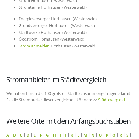
Strom Horhausen (Westerwald)
Stromtarife Horhausen (Westerwald)
Energieversorger Horhausen (Westerwald)
Grundversorger Horhausen (Westerwald)
Stadtwerke Horhausen (Westerwald)
Ökostrom Horhausen (Westerwald)
Strom anmelden
Horhausen (Westerwald)
Stromanbieter im Städtevergleich
Wir haben Ihnen die 100 größten Städte zusammengetragen, damit
Sie die Strompreise dieser vergleichen können: >>
Städtevergleich
.
Weitere Orte mit den Anfangsbuchstaben
A
|
B
|
C
|
D
|
E
|
F
|
G
|
H
|
I
|
J
|
K
|
L
|
M
|
N
|
O
|
P
|
Q
|
R
|
S
|