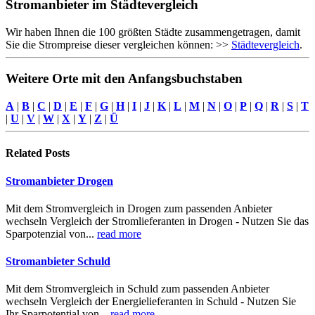
Stromanbieter im Städtevergleich
Wir haben Ihnen die 100 größten Städte zusammengetragen, damit
Sie die Strompreise dieser vergleichen können: >>
Städtevergleich
.
Weitere Orte mit den Anfangsbuchstaben
A
|
B
|
C
|
D
|
E
|
F
|
G
|
H
|
I
|
J
|
K
|
L
|
M
|
N
|
O
|
P
|
Q
|
R
|
S
|
T
|
U
|
V
|
W
|
X
|
Y
|
Z
|
Ü
Related
Posts
Stromanbieter Drogen
Mit dem Stromvergleich in Drogen zum passenden Anbieter
wechseln Vergleich der Stromlieferanten in Drogen - Nutzen Sie das
Sparpotenzial von...
read more
Stromanbieter Schuld
Mit dem Stromvergleich in Schuld zum passenden Anbieter
wechseln Vergleich der Energielieferanten in Schuld - Nutzen Sie
Ihr Sparpotential von...
read more