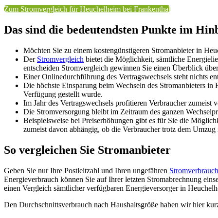
Zum Stromvergleich für Heuchelheim bei Frankenthal
Das sind die bedeutendsten Punkte im Hin
Möchten Sie zu einem kostengünstigeren Stromanbieter in Heuc
Der
Stromvergleich
bietet die Möglichkeit, sämtliche Energiel
entscheiden Stromvergleich gewinnen Sie einen Überblick über 
Einer Onlinedurchführung des Vertragswechsels steht nichts
Die höchste Einsparung beim Wechseln des Stromanbieters in 
Verfügung gestellt wurde.
Im Jahr des Vertragswechsels profitieren Verbraucher zumeist 
Die Stromversorgung bleibt im Zeitraum des ganzen Wechselpr
Beispielsweise bei Preiserhöhungen gibt es für Sie die Mögl
zumeist davon abhängig, ob die Verbraucher trotz dem Umzug 
So vergleichen Sie Stromanbieter
Geben Sie nur Ihre Postleitzahl und Ihren ungefähren
Stromverbrauc
Energieverbrauch können Sie auf Ihrer letzten Stromabrechnung einse
einen Vergleich sämtlicher verfügbaren Energieversorger in Heuchelh
Den Durchschnittsverbrauch nach Haushaltsgröße haben wir hier kurz