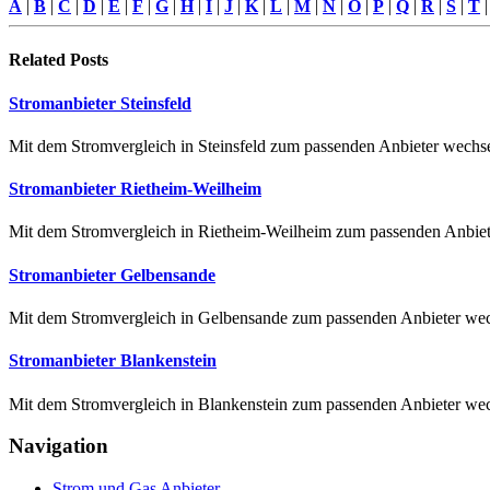
A
|
B
|
C
|
D
|
E
|
F
|
G
|
H
|
I
|
J
|
K
|
L
|
M
|
N
|
O
|
P
|
Q
|
R
|
S
|
T
Related
Posts
Stromanbieter Steinsfeld
Mit dem Stromvergleich in Steinsfeld zum passenden Anbieter wechseln
Stromanbieter Rietheim-Weilheim
Mit dem Stromvergleich in Rietheim-Weilheim zum passenden Anbieter
Stromanbieter Gelbensande
Mit dem Stromvergleich in Gelbensande zum passenden Anbieter wech
Stromanbieter Blankenstein
Mit dem Stromvergleich in Blankenstein zum passenden Anbieter wechse
Navigation
Strom und Gas Anbieter