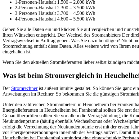
1-Personen-Haushalt 1.500 – 2.000 kWh
2-Personen-Haushalt 2.300 – 3.500 kWh
3-Personen-Haushalt 3.700 – 4.500 kWh
4-Personen-Haushalt 4.600 – 5.500 kWh
Geben Sie alle Daten ein und klicken Sie auf vergleichen und nunsteh
Ihren Wünschen entspricht. Der Wechsel des Stromanbieters Der dire
Vertragswechsel in Auftrag geben. Was Sie dazu benötigen? Nicht me
Stromrechnung enthält diese Daten. Alles weitere wird von Ihrem neu
eingehalten ist.
Wenn Sie den aktuellen Stromlieferanten lieber selbst kündigen möcht
Was ist beim Stromvergleich in Heuchelhe
Der
Stromrechner
ist äußerst intuitiv gestaltet. So können Sie ganz ei
Anweisungen im Rechner. So bekommen Sie die günstigen Stromtarif
Unter den zahlreichen Stromanbietern in Heuchelheim bei Frankenthal 
Energielieferanten in Heuchelheim bei Frankenthal sollten Sie erst d
Genau überprüfen sollten Sie vor allem die Vertragsbindung, die Künd
Neukundenprämie (häufig ebenfalls Wechselbonus oder Wechselprämie
erfolgt die Verrechnung der Neukundenprämie erst mit der ersten Jahr
vor Energiepreiserhöhungen innerhalb der Vertragslaufzeit. Damit Ihn
Heuchelheim bei Frankenthal zumindest eine eingeschränkte Preisgar