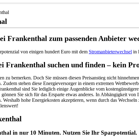
nthal
hal
ei Frankenthal zum passenden Anbieter we
rpotenzial von einigen hundert Euro mit dem
Stromanbieterwechsel
in 
i Frankenthal suchen und finden – kein P
kosten zu bemerken. Doch Sie müssen diesen Preisanstieg nicht hinneh
en. Zudem stehen diese Energieversorger in einem extremen Wettbewerb
Frankenthal sind Sie lediglich einige Augenblicke vom kostengünstige
d gönnen Sie sich für das Ersparte etwas anderes. In Abhängigkeit von 
n. Weshalb hohe Energiekosten akzeptieren, wenn durch das Wechseln 
lenswert!
kenthal
thal in nur 10 Minuten. Nutzen Sie Ihr Sparpotential.