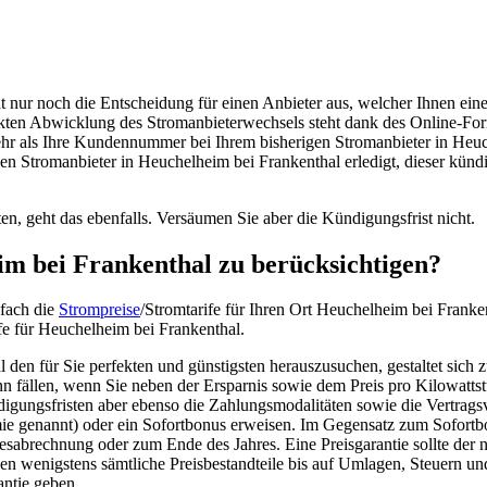
t nur noch die Entscheidung für einen Anbieter aus, welcher Ihnen ein
kten Abwicklung des Stromanbieterwechsels steht dank des Online-For
hr als Ihre Kundennummer bei Ihrem bisherigen Stromanbieter in Heuch
en Stromanbieter in Heuchelheim bei Frankenthal erledigt, dieser kündi
en, geht das ebenfalls. Versäumen Sie aber die Kündigungsfrist nicht.
im bei Frankenthal zu berücksichtigen?
nfach die
Strompreise
/Stromtarife für Ihren Ort Heuchelheim bei Frank
e für Heuchelheim bei Frankenthal.
den für Sie perfekten und günstigsten herauszusuchen, gestaltet sich z
ann fällen, wenn Sie neben der Ersparnis sowie dem Preis pro Kilowatt
igungsfristen aber ebenso die Zahlungsmodalitäten sowie die Vertragsv
 genannt) oder ein Sofortbonus erweisen. Im Gegensatz zum Sofortbon
esabrechnung oder zum Ende des Jahres. Eine Preisgarantie sollte der n
en wenigstens sämtliche Preisbestandteile bis auf Umlagen, Steuern und
antie geben.