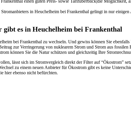
Frankenthal einen guten Preis- sowie Tarifüberblick|die Möglichkeit, a
Stromanbieters in Heuchelheim bei Frankenthal gelingt in nur einige
r gibt es in Heuchelheim bei Frankenthal
helheim bei Frankenthal zu wechseln. Und gewiss können Sie ebenfal
 Beitrag zur Verringerung von nuklearem Strom und Strom aus fossilen 
rom können Sie die Natur schützen und gleichzeitig Ihre Stromrechnu
n, lässt sich im Stromvergleich direkt der Filter auf “Ökostrom” setz
Wechsel zu einem neuen Anbieter für Ökostrom gibt es keine Untersch
e hier ebenso nicht befürchten.