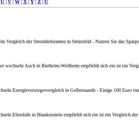
|
U
|
V
|
W
|
X
|
Y
|
Z
|
Ü
 Vergleich der Stromlieferanten in Steinsfeld - Nutzen Sie das Sparpo
 wechseln Auch in Rietheim-Weilheim empfiehlt sich ein ist ein Vergl
seln Energieversorgervergleich in Gelbensande - Einige 100 Euro ein
ln Ebenfalls in Blankenstein empfiehlt sich ein ist ein Vergleich der 