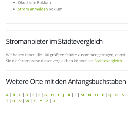
Ökostrom Roklum
Strom anmelden
Roklum
Stromanbieter im Städtevergleich
Wir haben Ihnen die 100 größten Städte zusammengetragen, damit
Sie die Strompreise dieser vergleichen können: >>
Städtevergleich
.
Weitere Orte mit den Anfangsbuchstaben
A
|
B
|
C
|
D
|
E
|
F
|
G
|
H
|
I
|
J
|
K
|
L
|
M
|
N
|
O
|
P
|
Q
|
R
|
S
|
T
|
U
|
V
|
W
|
X
|
Y
|
Z
|
Ü