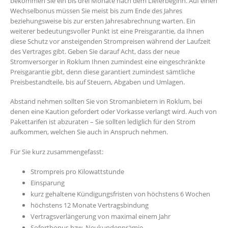
bekommen Sie ein bis drei Monate nach dem Lieferbeginn. Auf einen
Wechselbonus müssen Sie meist bis zum Ende des Jahres
beziehungsweise bis zur ersten Jahresabrechnung warten. Ein
weiterer bedeutungsvoller Punkt ist eine Preisgarantie, da Ihnen
diese Schutz vor ansteigenden Strompreisen während der Laufzeit
des Vertrages gibt. Geben Sie darauf Acht, dass der neue
Stromversorger in Roklum Ihnen zumindest eine eingeschränkte
Preisgarantie gibt, denn diese garantiert zumindest sämtliche
Preisbestandteile, bis auf Steuern, Abgaben und Umlagen.
Abstand nehmen sollten Sie von Stromanbietern in Roklum, bei
denen eine Kaution gefordert oder Vorkasse verlangt wird. Auch von
Pakettarifen ist abzuraten – Sie sollten lediglich für den Strom
aufkommen, welchen Sie auch in Anspruch nehmen.
Für Sie kurz zusammengefasst:
Strompreis pro Kilowattstunde
Einsparung
kurz gehaltene Kündigungsfristen von höchstens 6 Wochen
höchstens 12 Monate Vertragsbindung
Vertragsverlängerung von maximal einem Jahr
Sofortbonus bzw. Neukundenprämie