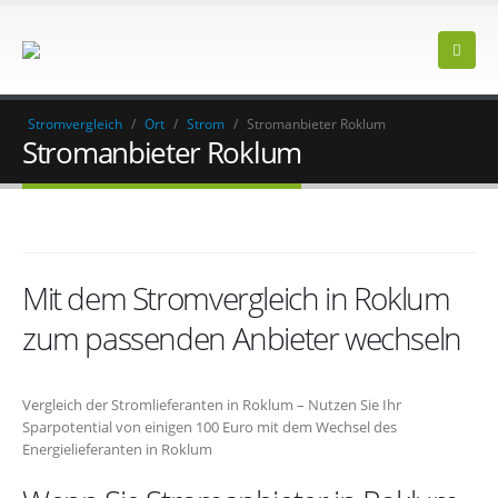
Stromvergleich
/
Ort
/
Strom
/
Stromanbieter Roklum
Stromanbieter Roklum
Mit dem Stromvergleich in Roklum
zum passenden Anbieter wechseln
Vergleich der Stromlieferanten in Roklum – Nutzen Sie Ihr
Sparpotential von einigen 100 Euro mit dem Wechsel des
Energielieferanten in Roklum