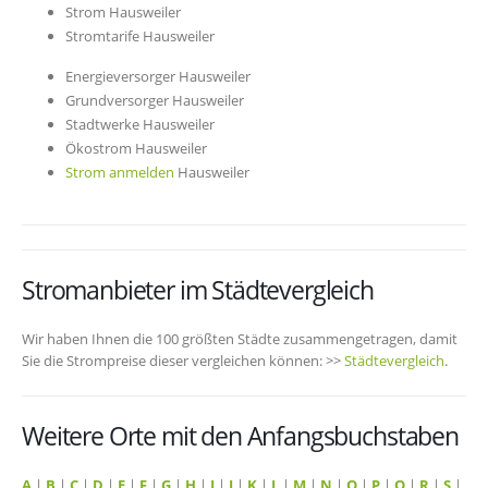
Strom Hausweiler
Stromtarife Hausweiler
Energieversorger Hausweiler
Grundversorger Hausweiler
Stadtwerke Hausweiler
Ökostrom Hausweiler
Strom anmelden
Hausweiler
Stromanbieter im Städtevergleich
Wir haben Ihnen die 100 größten Städte zusammengetragen, damit
Sie die Strompreise dieser vergleichen können: >>
Städtevergleich
.
Weitere Orte mit den Anfangsbuchstaben
A
|
B
|
C
|
D
|
E
|
F
|
G
|
H
|
I
|
J
|
K
|
L
|
M
|
N
|
O
|
P
|
Q
|
R
|
S
|