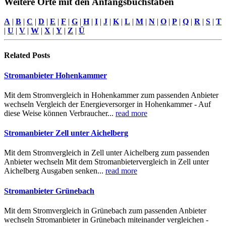
Weitere Orte mit den Anfangsbuchstaben
A
|
B
|
C
|
D
|
E
|
F
|
G
|
H
|
I
|
J
|
K
|
L
|
M
|
N
|
O
|
P
|
Q
|
R
|
S
|
T
|
U
|
V
|
W
|
X
|
Y
|
Z
|
Ü
Related
Posts
Stromanbieter Hohenkammer
Mit dem Stromvergleich in Hohenkammer zum passenden Anbieter
wechseln Vergleich der Energieversorger in Hohenkammer - Auf
diese Weise können Verbraucher...
read more
Stromanbieter Zell unter Aichelberg
Mit dem Stromvergleich in Zell unter Aichelberg zum passenden
Anbieter wechseln Mit dem Stromanbietervergleich in Zell unter
Aichelberg Ausgaben senken...
read more
Stromanbieter Grünebach
Mit dem Stromvergleich in Grünebach zum passenden Anbieter
wechseln Stromanbieter in Grünebach miteinander vergleichen -