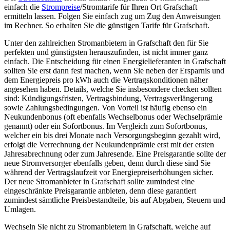
einfach die
Strompreise
/Stromtarife für Ihren Ort Grafschaft
ermitteln lassen. Folgen Sie einfach zug um Zug den Anweisungen
im Rechner. So erhalten Sie die günstigen Tarife für Grafschaft.
Unter den zahlreichen Stromanbietern in Grafschaft den für Sie
perfekten und günstigsten herauszufinden, ist nicht immer ganz
einfach. Die Entscheidung für einen Energielieferanten in Grafschaft
sollten Sie erst dann fest machen, wenn Sie neben der Ersparnis und
dem Energiepreis pro kWh auch die Vertragskonditionen näher
angesehen haben. Details, welche Sie insbesondere checken sollten
sind: Kündigungsfristen, Vertragsbindung, Vertragsverlängerung
sowie Zahlungsbedingungen. Von Vorteil ist häufig ebenso ein
Neukundenbonus (oft ebenfalls Wechselbonus oder Wechselprämie
genannt) oder ein Sofortbonus. Im Vergleich zum Sofortbonus,
welcher ein bis drei Monate nach Versorgungsbeginn gezahlt wird,
erfolgt die Verrechnung der Neukundenprämie erst mit der ersten
Jahresabrechnung oder zum Jahresende. Eine Preisgarantie sollte der
neue Stromversorger ebenfalls geben, denn durch diese sind Sie
während der Vertragslaufzeit vor Energiepreiserhöhungen sicher.
Der neue Stromanbieter in Grafschaft sollte zumindest eine
eingeschränkte Preisgarantie anbieten, denn diese garantiert
zumindest sämtliche Preisbestandteile, bis auf Abgaben, Steuern und
Umlagen.
Wechseln Sie nicht zu Stromanbietern in Grafschaft, welche auf