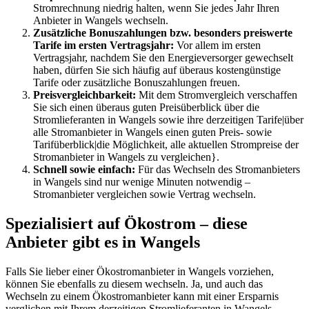
Stromrechnung niedrig halten, wenn Sie jedes Jahr Ihren
Anbieter in Wangels wechseln.
Zusätzliche Bonuszahlungen bzw. besonders preiswerte
Tarife im ersten Vertragsjahr:
Vor allem im ersten
Vertragsjahr, nachdem Sie den Energieversorger gewechselt
haben, dürfen Sie sich häufig auf überaus kostengünstige
Tarife oder zusätzliche Bonuszahlungen freuen.
Preisvergleichbarkeit:
Mit dem Stromvergleich verschaffen
Sie sich einen überaus guten Preisüberblick über die
Stromlieferanten in Wangels sowie ihre derzeitigen Tarife|über
alle Stromanbieter in Wangels einen guten Preis- sowie
Tarifüberblick|die Möglichkeit, alle aktuellen Strompreise der
Stromanbieter in Wangels zu vergleichen}.
Schnell sowie einfach:
Für das Wechseln des Stromanbieters
in Wangels sind nur wenige Minuten notwendig –
Stromanbieter vergleichen sowie Vertrag wechseln.
Spezialisiert auf Ökostrom – diese
Anbieter gibt es in Wangels
Falls Sie lieber einer Ökostromanbieter in Wangels vorziehen,
können Sie ebenfalls zu diesem wechseln. Ja, und auch das
Wechseln zu einem Ökostromanbieter kann mit einer Ersparnis
verglichen mit Ihrem derzeitigen Stromlieferanten in Wangels