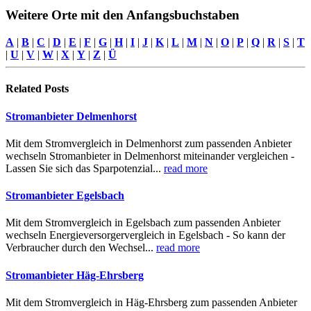
Weitere Orte mit den Anfangsbuchstaben
A
|
B
|
C
|
D
|
E
|
F
|
G
|
H
|
I
|
J
|
K
|
L
|
M
|
N
|
O
|
P
|
Q
|
R
|
S
|
T
|
U
|
V
|
W
|
X
|
Y
|
Z
|
Ü
Related
Posts
Stromanbieter Delmenhorst
Mit dem Stromvergleich in Delmenhorst zum passenden Anbieter
wechseln Stromanbieter in Delmenhorst miteinander vergleichen -
Lassen Sie sich das Sparpotenzial...
read more
Stromanbieter Egelsbach
Mit dem Stromvergleich in Egelsbach zum passenden Anbieter
wechseln Energieversorgervergleich in Egelsbach - So kann der
Verbraucher durch den Wechsel...
read more
Stromanbieter Häg-Ehrsberg
Mit dem Stromvergleich in Häg-Ehrsberg zum passenden Anbieter