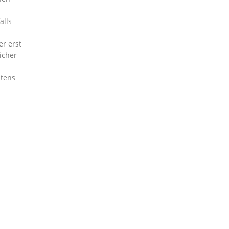
alls
r erst
icher
stens