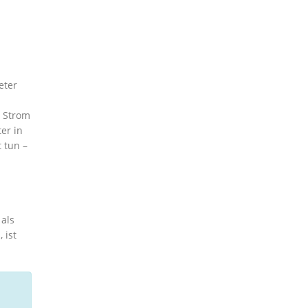
eter
n Strom
er in
 tun –
als
 ist