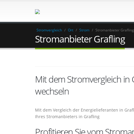
Stromvergleich
/
Ort
/
Strom
/
Stromanbieter Grafling
Stromanbieter Grafling
Mit dem Stromvergleich in
wechseln
Mit dem Vergleich der Energielieferanten in Gra
Ihres Stromanbieters in Grafling
Profitieren Sie vom Stroman