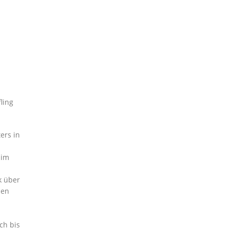
ling
ers in
 im
k über
nen
ch bis