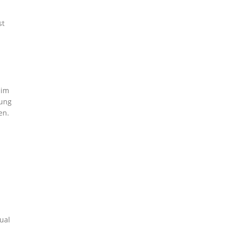
st
im
nung
en.
ual