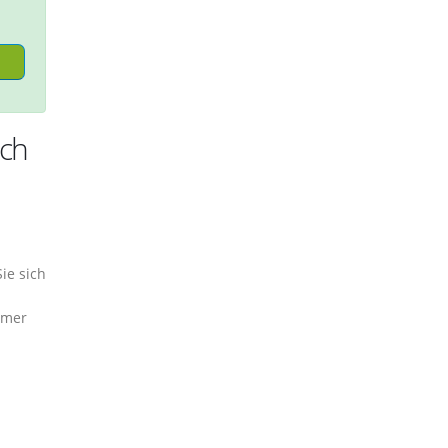
ich
ie sich
mmer