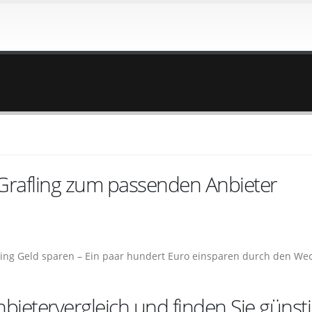
 Grafling zum passenden Anbieter
fling Geld sparen – Ein paar hundert Euro einsparen durch den We
bietervergleich und finden Sie günst