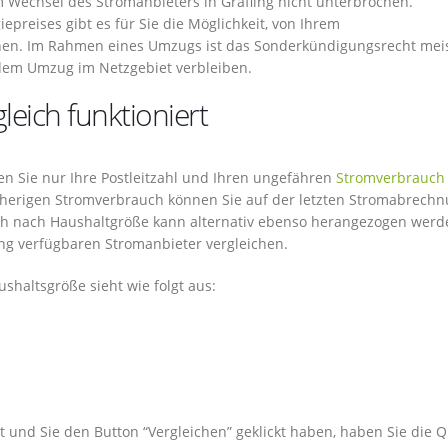
 Wechsel des Stromanbieters in Grafling nicht unterbrochen.
epreises gibt es für Sie die Möglichkeit, von Ihrem
en. Im Rahmen eines Umzugs ist das Sonderkündigungsrecht mei
 dem Umzug im Netzgebiet verbleiben.
eich funktioniert
en Sie nur Ihre Postleitzahl und Ihren ungefähren
Stromverbrauch
isherigen Stromverbrauch können Sie auf der letzten Stromabrech
ch nach Haushaltgröße kann alternativ ebenso herangezogen werd
ing verfügbaren Stromanbieter vergleichen.
shaltsgröße sieht wie folgt aus:
st und Sie den Button “Vergleichen” geklickt haben, haben Sie die Q