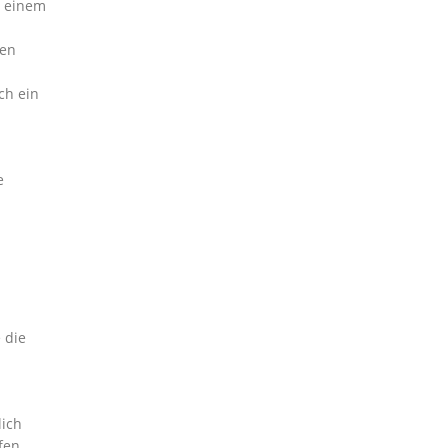
n einem
len
ch ein
e
 die
lich
fen