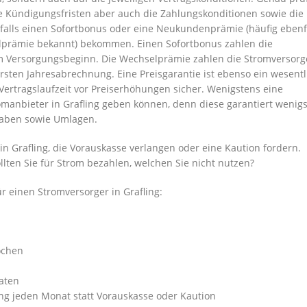
ie Kündigungsfristen aber auch die Zahlungskonditionen sowie die
nfalls einen Sofortbonus oder eine Neukundenprämie (häufig ebenf
rämie bekannt) bekommen. Einen Sofortbonus zahlen die
m Versorgungsbeginn. Die Wechselprämie zahlen die Stromversorge
sten Jahresabrechnung. Eine Preisgarantie ist ebenso ein wesentl
Vertragslaufzeit vor Preiserhöhungen sicher. Wenigstens eine
romanbieter in Grafling geben können, denn diese garantiert wenig
bgaben sowie Umlagen.
n Grafling, die Vorauskasse verlangen oder eine Kaution fordern.
llten Sie für Strom bezahlen, welchen Sie nicht nutzen?
r einen Stromversorger in Grafling:
ochen
aten
ng jeden Monat statt Vorauskasse oder Kaution