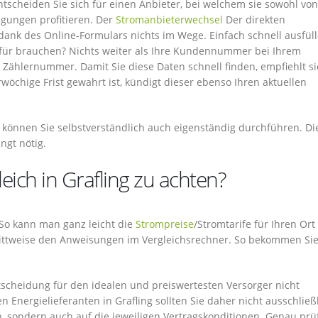
tscheiden Sie sich für einen Anbieter, bei welchem sie sowohl vo
ngungen profitieren. Der
Stromanbieterwechsel
Der direkten
ank des Online-Formulars nichts im Wege. Einfach schnell ausfül
für brauchen? Nichts weiter als Ihre Kundennummer bei Ihrem
e Zählernummer. Damit Sie diese Daten schnell finden, empfiehlt si
wöchige Frist gewahrt ist, kündigt dieser ebenso Ihren aktuellen
 können Sie selbstverständlich auch eigenständig durchführen. Di
ngt nötig.
eich in Grafling zu achten?
. So kann man ganz leicht die
Strompreise
/Stromtarife für Ihren Ort
chrittweise den Anweisungen im Vergleichsrechner. So bekommen Sie
Entscheidung für den idealen und preiswertesten Versorger nicht
 Energielieferanten in Grafling sollten Sie daher nicht ausschließ
n, sondern auch auf die jeweiligen Vertragskonditionen. Genau prü