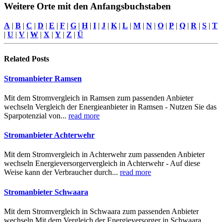
Weitere Orte mit den Anfangsbuchstaben
A
|
B
|
C
|
D
|
E
|
F
|
G
|
H
|
I
|
J
|
K
|
L
|
M
|
N
|
O
|
P
|
Q
|
R
|
S
|
T
|
U
|
V
|
W
|
X
|
Y
|
Z
|
Ü
Related
Posts
Stromanbieter Ramsen
Mit dem Stromvergleich in Ramsen zum passenden Anbieter
wechseln Vergleich der Energieanbieter in Ramsen - Nutzen Sie das
Sparpotenzial von...
read more
Stromanbieter Achterwehr
Mit dem Stromvergleich in Achterwehr zum passenden Anbieter
wechseln Energieversorgervergleich in Achterwehr - Auf diese
Weise kann der Verbraucher durch...
read more
Stromanbieter Schwaara
Mit dem Stromvergleich in Schwaara zum passenden Anbieter
wechseln Mit dem Vergleich der Energieversorger in Schwaara