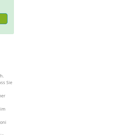
h.
ss Sie
mer
eim
Boni