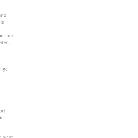
 und
ls
er bei
aten.
lige
ort
ie
r nicht