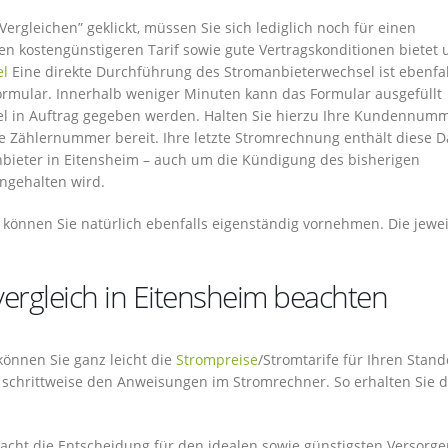
rgleichen” geklickt, müssen Sie sich lediglich noch für einen
en kostengünstigeren Tarif sowie gute Vertragskonditionen bietet
el
Eine direkte Durchführung des Stromanbieterwechsel ist ebenfal
Formular. Innerhalb weniger Minuten kann das Formular ausgefüllt
l in Auftrag gegeben werden. Halten Sie hierzu Ihre Kundennumm
re Zählernummer bereit. Ihre letzte Stromrechnung enthält diese D
bieter in Eitensheim – auch um die Kündigung des bisherigen
ingehalten wird.
können Sie natürlich ebenfalls eigenständig vornehmen. Die jewei
vergleich in Eitensheim beachten
 können Sie ganz leicht die
Strompreise
/Stromtarife für Ihren Stand
 schrittweise den Anweisungen im Stromrechner. So erhalten Sie d
macht die Entscheidung für den idealen sowie günstigsten Versorge