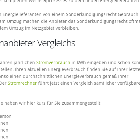
es kompletten Wechselprozesses zu dem neuen Energielieferanten 
m Energielieferanten von einem Sonderkündigungsrecht Gebrauch
inem Umzug machen die Anbieter das Sonderkündigungsrecht oftma
dem Umzug im Netzgebiet verbleiben.
manbieter Vergleichs
fähren jährlichen
Stromverbrauch
in kWh eingeben und schon kön
ellen. Ihren aktuellen Energieverbrauch finden Sie auf Ihrer letzt
enso einen durchschnittlichen Energieverbrauch gemäß Ihrer
 Der
Stromrechner
führt jetzt einen Vergleich sämtlicher verfügbar
 haben wir hier kurz für Sie zusammengestellt:
Person
onen
onen
onen