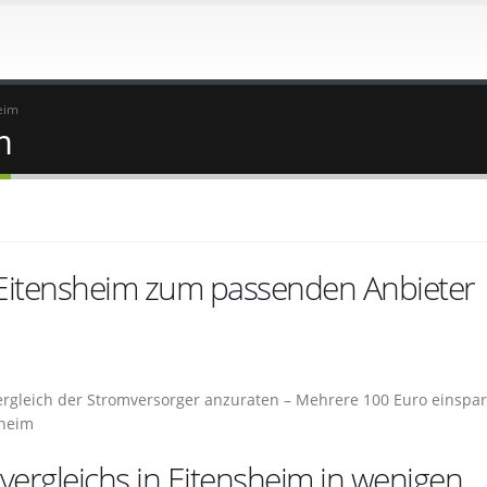
eim
m
 Eitensheim zum passenden Anbieter
 Vergleich der Stromversorger anzuraten – Mehrere 100 Euro einspa
sheim
vergleichs in Eitensheim in wenigen