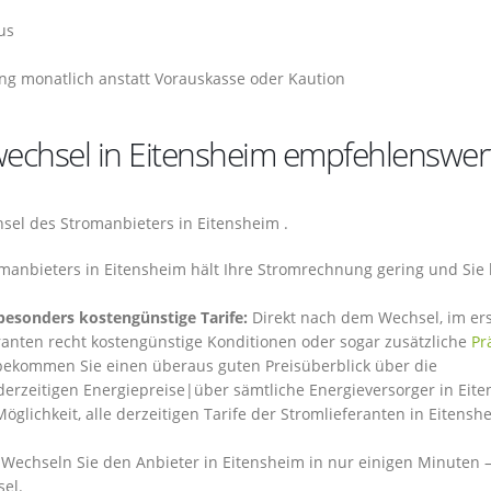
us
ng monatlich anstatt Vorauskasse oder Kaution
chsel in Eitensheim empfehlenswert
sel des Stromanbieters in Eitensheim .
manbieters in Eitensheim hält Ihre Stromrechnung gering und Sie
besonders kostengünstige Tarife:
Direkt nach dem Wechsel, im er
eranten recht kostengünstige Konditionen oder sogar zusätzliche
Pr
bekommen Sie einen überaus guten Preisüberblick über die
 derzeitigen Energiepreise|über sämtliche Energieversorger in Eit
öglichkeit, alle derzeitigen Tarife der Stromlieferanten in Eitensh
Wechseln Sie den Anbieter in Eitensheim in nur einigen Minuten 
el.