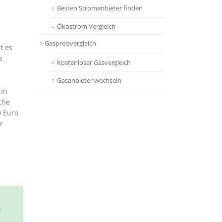
Besten Stromanbieter finden
Ökostrom Vergleich
Gaspreisvergleich
t es
s
Kostenloser Gasvergleich
Gasanbieter wechseln
 in
che
0 Euro
r