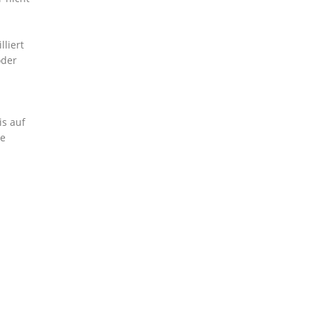
liert
oder
is auf
ne