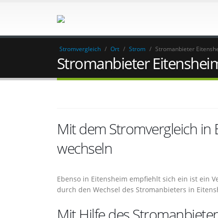
Stromvergleich
/
Ort
/
Strom
/
Stromanbieter Eitensh
Stromanbieter Eitenshei
Mit dem Stromvergleich in
wechseln
Ebenso in Eitensheim empfiehlt sich ein ist ein
durch den Wechsel des Stromanbieters in Eiten
Mit Hilfe des Stromanbieter