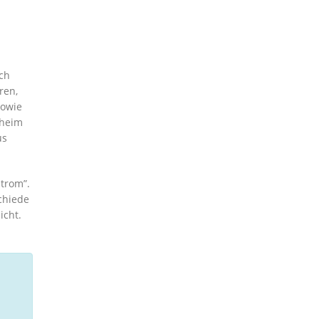
uch
ren,
sowie
sheim
us
strom”.
chiede
icht.