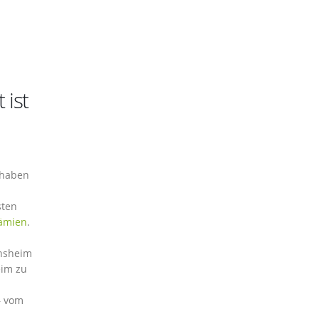
 ist
 haben
sten
ämien
.
ensheim
eim zu
– vom