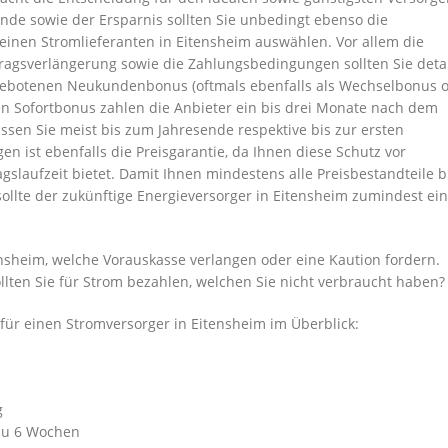
unde sowie der Ersparnis sollten Sie unbedingt ebenso die
einen Stromlieferanten in Eitensheim auswählen. Vor allem die
ragsverlängerung sowie die Zahlungsbedingungen sollten Sie detail
ngebotenen Neukundenbonus (oftmals ebenfalls als Wechselbonus 
en Sofortbonus zahlen die Anbieter ein bis drei Monate nach dem
en Sie meist bis zum Jahresende respektive bis zur ersten
n ist ebenfalls die Preisgarantie, da Ihnen diese Schutz vor
slaufzeit bietet. Damit Ihnen mindestens alle Preisbestandteile b
ollte der zukünftige Energieversorger in Eitensheim zumindest ei
sheim, welche Vorauskasse verlangen oder eine Kaution fordern.
llten Sie für Strom bezahlen, welchen Sie nicht verbraucht haben?
ür einen Stromversorger in Eitensheim im Überblick:
g
 zu 6 Wochen