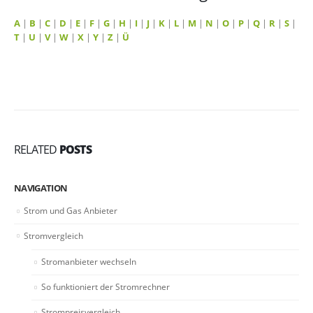
A
|
B
|
C
|
D
|
E
|
F
|
G
|
H
|
I
|
J
|
K
|
L
|
M
|
N
|
O
|
P
|
Q
|
R
|
S
|
T
|
U
|
V
|
W
|
X
|
Y
|
Z
|
Ü
RELATED
POSTS
NAVIGATION
Strom und Gas Anbieter
Stromvergleich
Stromanbieter wechseln
So funktioniert der Stromrechner
Strompreisvergleich