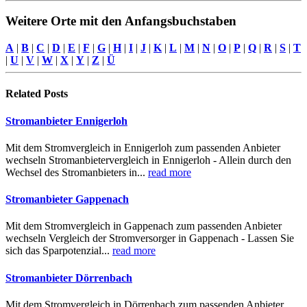
Weitere Orte mit den Anfangsbuchstaben
A
|
B
|
C
|
D
|
E
|
F
|
G
|
H
|
I
|
J
|
K
|
L
|
M
|
N
|
O
|
P
|
Q
|
R
|
S
|
T
|
U
|
V
|
W
|
X
|
Y
|
Z
|
Ü
Related
Posts
Stromanbieter Ennigerloh
Mit dem Stromvergleich in Ennigerloh zum passenden Anbieter
wechseln Stromanbietervergleich in Ennigerloh - Allein durch den
Wechsel des Stromanbieters in...
read more
Stromanbieter Gappenach
Mit dem Stromvergleich in Gappenach zum passenden Anbieter
wechseln Vergleich der Stromversorger in Gappenach - Lassen Sie
sich das Sparpotenzial...
read more
Stromanbieter Dörrenbach
Mit dem Stromvergleich in Dörrenbach zum passenden Anbieter