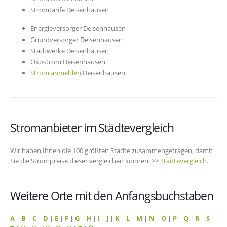
Stromtarife Deisenhausen
Energieversorger Deisenhausen
Grundversorger Deisenhausen
Stadtwerke Deisenhausen
Ökostrom Deisenhausen
Strom anmelden
Deisenhausen
Stromanbieter im Städtevergleich
Wir haben Ihnen die 100 größten Städte zusammengetragen, damit
Sie die Strompreise dieser vergleichen können: >>
Städtevergleich
.
Weitere Orte mit den Anfangsbuchstaben
A
|
B
|
C
|
D
|
E
|
F
|
G
|
H
|
I
|
J
|
K
|
L
|
M
|
N
|
O
|
P
|
Q
|
R
|
S
|