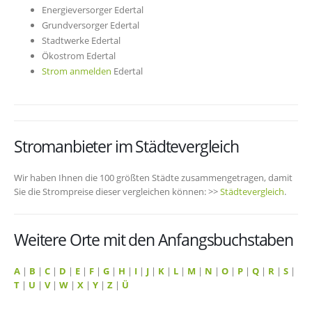
Energieversorger Edertal
Grundversorger Edertal
Stadtwerke Edertal
Ökostrom Edertal
Strom anmelden
Edertal
Stromanbieter im Städtevergleich
Wir haben Ihnen die 100 größten Städte zusammengetragen, damit
Sie die Strompreise dieser vergleichen können: >>
Städtevergleich
.
Weitere Orte mit den Anfangsbuchstaben
A
|
B
|
C
|
D
|
E
|
F
|
G
|
H
|
I
|
J
|
K
|
L
|
M
|
N
|
O
|
P
|
Q
|
R
|
S
|
T
|
U
|
V
|
W
|
X
|
Y
|
Z
|
Ü