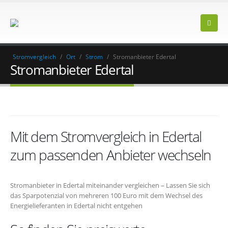
Stromvergleich
/
Ort
/
Strom
/
Stromanbieter Edertal
Stromanbieter Edertal
Mit dem Stromvergleich in Edertal
zum passenden Anbieter wechseln
Stromanbieter in Edertal miteinander vergleichen – Lassen Sie sich
das Sparpotenzial von mehreren 100 Euro mit dem Wechsel des
Energielieferanten in Edertal nicht entgehen