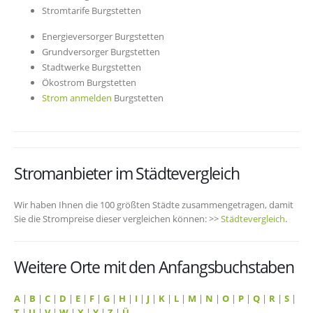
Stromtarife Burgstetten
Energieversorger Burgstetten
Grundversorger Burgstetten
Stadtwerke Burgstetten
Ökostrom Burgstetten
Strom anmelden
Burgstetten
Stromanbieter im Städtevergleich
Wir haben Ihnen die 100 größten Städte zusammengetragen, damit
Sie die Strompreise dieser vergleichen können: >>
Städtevergleich
.
Weitere Orte mit den Anfangsbuchstaben
A
|
B
|
C
|
D
|
E
|
F
|
G
|
H
|
I
|
J
|
K
|
L
|
M
|
N
|
O
|
P
|
Q
|
R
|
S
|
T
|
U
|
V
|
W
|
X
|
Y
|
Z
|
Ü