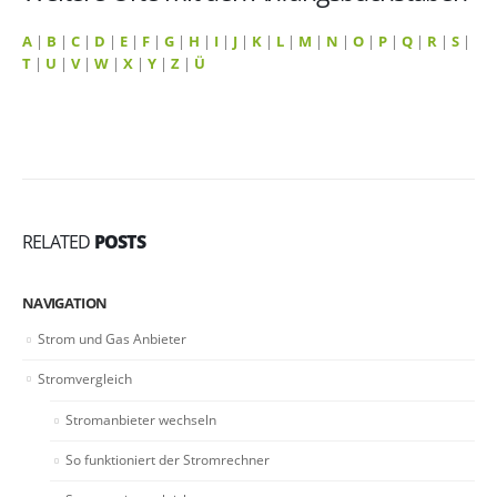
A
|
B
|
C
|
D
|
E
|
F
|
G
|
H
|
I
|
J
|
K
|
L
|
M
|
N
|
O
|
P
|
Q
|
R
|
S
|
T
|
U
|
V
|
W
|
X
|
Y
|
Z
|
Ü
RELATED
POSTS
NAVIGATION
Strom und Gas Anbieter
Stromvergleich
Stromanbieter wechseln
So funktioniert der Stromrechner