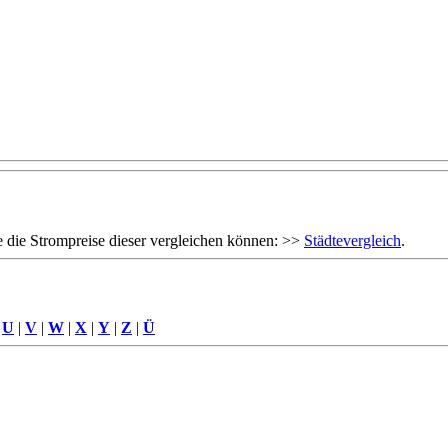
 die Strompreise dieser vergleichen können: >>
Städtevergleich
.
|
U
|
V
|
W
|
X
|
Y
|
Z
|
Ü