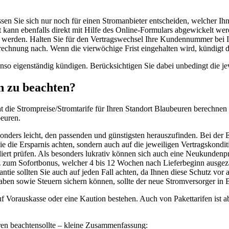
sen Sie sich nur noch für einen Stromanbieter entscheiden, welcher Ihn
 kann ebenfalls direkt mit Hilfe des Online-Formulars abgewickelt wer
 werden. Halten Sie für den Vertragswechsel Ihre Kundennummer bei I
rechnung nach. Wenn die vierwöchige Frist eingehalten wird, kündigt d
enso eigenständig kündigen. Berücksichtigen Sie dabei unbedingt die je
n zu beachten?
eicht die Strompreise/Stromtarife für Ihren Standort Blaubeuren berech
beuren.
onders leicht, den passenden und günstigsten herauszufinden. Bei der E
ie die Ersparnis achten, sondern auch auf die jeweiligen Vertragskondi
lliert prüfen. Als besonders lukrativ können sich auch eine Neukund
 zum Sofortbonus, welcher 4 bis 12 Wochen nach Lieferbeginn ausgezah
ntie sollten Sie auch auf jeden Fall achten, da Ihnen diese Schutz vor 
aben sowie Steuern sichern können, sollte der neue Stromversorger in 
f Vorauskasse oder eine Kaution bestehen. Auch von Pakettarifen ist a
en beachtensollte – kleine Zusammenfassung: