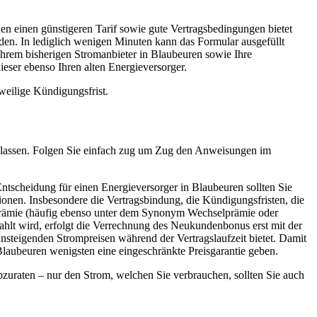
en einen günstigeren Tarif sowie gute Vertragsbedingungen bietet
den. In lediglich wenigen Minuten kann das Formular ausgefüllt
hrem bisherigen Stromanbieter in Blaubeuren sowie Ihre
ieser ebenso Ihren alten Energieversorger.
weilige Kündigungsfrist.
nen lassen. Folgen Sie einfach zug um Zug den Anweisungen im
ntscheidung für einen Energieversorger in Blaubeuren sollten Sie
tionen. Insbesondere die Vertragsbindung, die Kündigungsfristen, die
enprämie (häufig ebenso unter dem Synonym Wechselprämie oder
lt wird, erfolgt die Verrechnung des Neukundenbonus erst mit der
ansteigenden Strompreisen während der Vertragslaufzeit bietet. Damit
Blaubeuren wenigsten eine eingeschränkte Preisgarantie geben.
bzuraten – nur den Strom, welchen Sie verbrauchen, sollten Sie auch