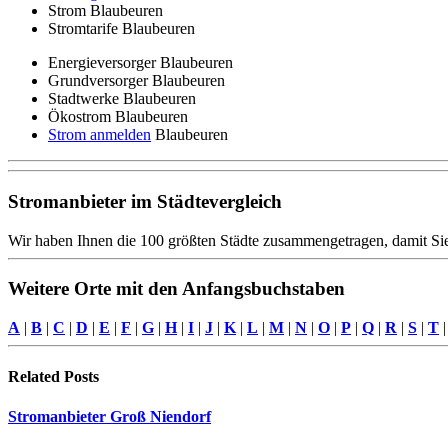
Strom Blaubeuren
Stromtarife Blaubeuren
Energieversorger Blaubeuren
Grundversorger Blaubeuren
Stadtwerke Blaubeuren
Ökostrom Blaubeuren
Strom anmelden
Blaubeuren
Stromanbieter im Städtevergleich
Wir haben Ihnen die 100 größten Städte zusammengetragen, damit Sie
Weitere Orte mit den Anfangsbuchstaben
A
|
B
|
C
|
D
|
E
|
F
|
G
|
H
|
I
|
J
|
K
|
L
|
M
|
N
|
O
|
P
|
Q
|
R
|
S
|
T
Related
Posts
Stromanbieter Groß Niendorf