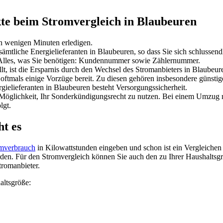
te beim Stromvergleich in Blaubeuren
n wenigen Minuten erledigen.
mtliche Energielieferanten in Blaubeuren, so dass Sie sich schlussend
. Alles, was Sie benötigen: Kundennummer sowie Zählernummer.
lt, ist die Ersparnis durch den Wechsel des Stromanbieters in Blaubeur
 oftmals einige Vorzüge bereit. Zu diesen gehören insbesondere günstig
elieferanten in Blaubeuren besteht Versorgungssicherheit.
die Möglichkeit, Ihr Sonderkündigungsrecht zu nutzen. Bei einem Umzu
lgt.
ht es
mverbrauch
in Kilowattstunden eingeben und schon ist ein Vergleichen
en. Für den Stromvergleich können Sie auch den zu Ihrer Haushaltsgr
tromanbieter.
altsgröße: