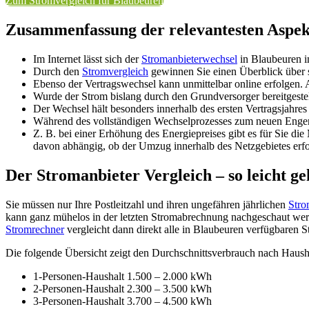
Zum Stromvergleich für Blaubeuren
Zusammenfassung der relevantesten Aspek
Im Internet lässt sich der
Stromanbieterwechsel
in Blaubeuren i
Durch den
Stromvergleich
gewinnen Sie einen Überblick über sä
Ebenso der Vertragswechsel kann unmittelbar online erfolgen
Wurde der Strom bislang durch den Grundversorger bereitgestel
Der Wechsel hält besonders innerhalb des ersten Vertragsjahres
Während des vollständigen Wechselprozesses zum neuen Engergi
Z. B. bei einer Erhöhung des Energiepreises gibt es für Sie 
davon abhängig, ob der Umzug innerhalb des Netzgebietes erfo
Der Stromanbieter Vergleich – so leicht ge
Sie müssen nur Ihre Postleitzahl und ihren ungefähren jährlichen
Stro
kann ganz mühelos in der letzten Stromabrechnung nachgeschaut werd
Stromrechner
vergleicht dann direkt alle in Blaubeuren verfügbaren S
Die folgende Übersicht zeigt den Durchschnittsverbrauch nach Haush
1-Personen-Haushalt 1.500 – 2.000 kWh
2-Personen-Haushalt 2.300 – 3.500 kWh
3-Personen-Haushalt 3.700 – 4.500 kWh