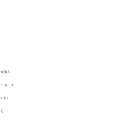
hrlich
hr nach
r in
n}.