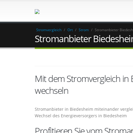
Stromvergleich
/
Ort
/
Strom
/
Stromanbieter Biedes
Stromanbieter Biedeshe
Mit dem Stromvergleich in
wechseln
Stromanbieter in Biedesheim miteinander vergle
Wechsel des Energieversorgers in Biedesheim
Profitieren Sie vom Stroman