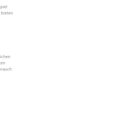
piel
 bieten
lichen
ten
brauch