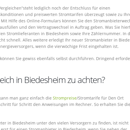
ergleichen”steht lediglich noch der Entschluss für einen
gskonditionen und preiswerten Stromtarifen überzeugt sowie zu Ih
Mit Hilfe des Online-Formulars können Sie den Stromanbieterwec
ausfüllen und den Vertragswechsel in Auftrag geben. Was Sie hier
en Stromlieferanten in Biedesheim sowie Ihre Zählernummer. In 
ht schnell. Alles weitere erledigt Ihr neuer Stromanbieter in Bied
nergieversorgers, wenn die vierwöchige Frist eingehalten ist.
können Sie gewiss ebenfalls selbst durchführen. Dringend erforde
eich in Biedesheim zu achten?
o kann man ganz einfach die
Strompreise
/Stromtarife für Den Ort
schritt für Schritt den Anweisungen im Rechner. So erhalten Sie di
r in Biedesheim unter den vielen Versorgern zu finden, ist nich
d erst für einen Stromanbieter in Biedesheim, wenn Sie neben der