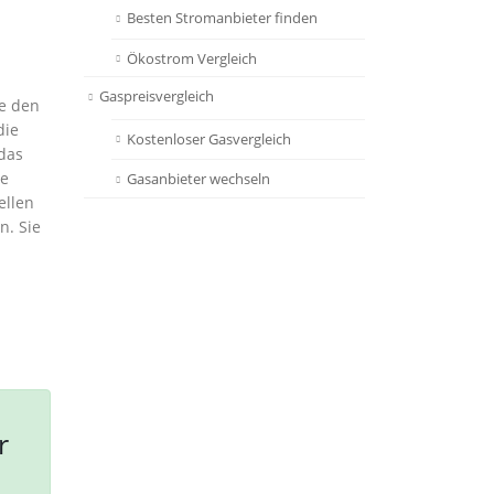
Besten Stromanbieter finden
Ökostrom Vergleich
Gaspreisvergleich
ie den
die
Kostenloser Gasvergleich
 das
ge
Gasanbieter wechseln
ellen
n. Sie
r