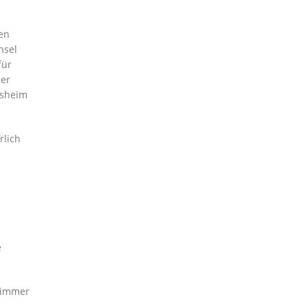
ren
hsel
für
der
esheim
rlich
e
t immer