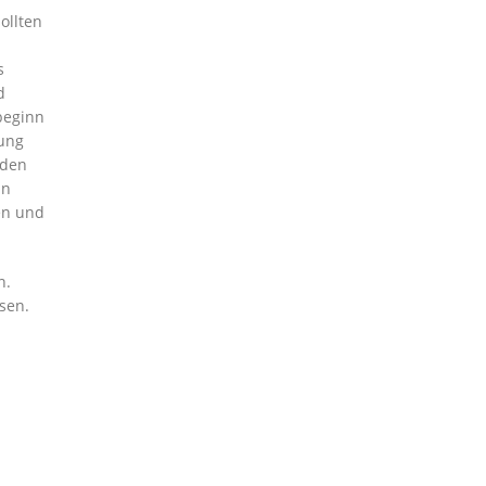
ollten
s
d
beginn
nung
nden
in
en und
n.
sen.