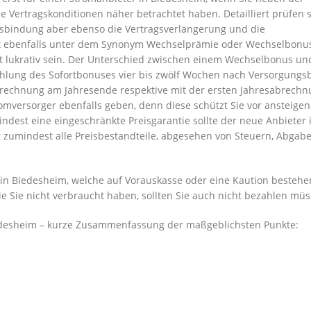
 Vertragskonditionen näher betrachtet haben. Detailliert prüfen s
agsbindung aber ebenso die Vertragsverlängerung und die
t ebenfalls unter dem Synonym Wechselprämie oder Wechselbonu
t lukrativ sein. Der Unterschied zwischen einem Wechselbonus un
ahlung des Sofortbonuses vier bis zwölf Wochen nach Versorgungs
rrechnung am Jahresende respektive mit der ersten Jahresabrech
Stromversorger ebenfalls geben, denn diese schützt Sie vor ansteige
ndest eine eingeschränkte Preisgarantie sollte der neue Anbieter 
 zumindest alle Preisbestandteile, abgesehen von Steuern, Abgab
in Biedesheim, welche auf Vorauskasse oder eine Kaution bestehe
die Sie nicht verbraucht haben, sollten Sie auch nicht bezahlen müs
iedesheim – kurze Zusammenfassung der maßgeblichsten Punkte: