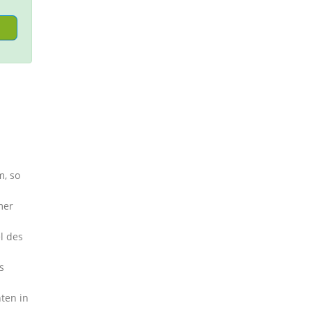
m, so
mer
l des
s
ten in