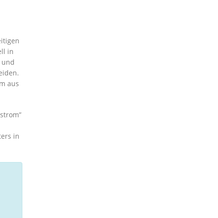
itigen
l in
m und
eiden.
om aus
ostrom”
ers in