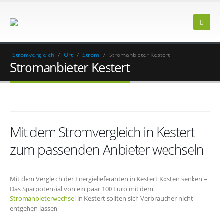
Stromvergleich
/
Ort
/
Strom
/
Stromanbieter Kestert
Stromanbieter Kestert
Mit dem Stromvergleich in Kestert
zum passenden Anbieter wechseln
Mit dem Vergleich der Energielieferanten in Kestert Kosten senken –
Das Sparpotenzial von ein paar 100 Euro mit dem
Stromanbieterwechsel
in Kestert sollten sich Verbraucher nicht
entgehen lassen