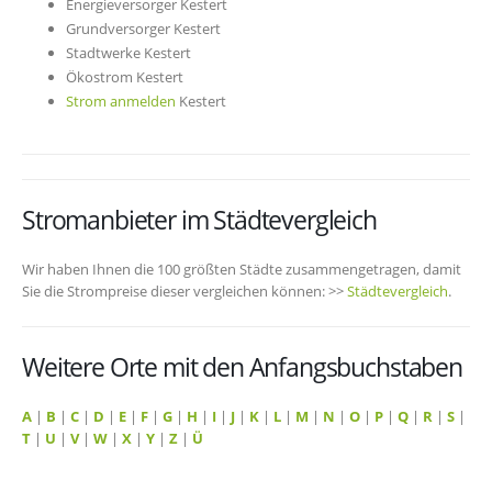
Energieversorger Kestert
Grundversorger Kestert
Stadtwerke Kestert
Ökostrom Kestert
Strom anmelden
Kestert
Stromanbieter im Städtevergleich
Wir haben Ihnen die 100 größten Städte zusammengetragen, damit
Sie die Strompreise dieser vergleichen können: >>
Städtevergleich
.
Weitere Orte mit den Anfangsbuchstaben
A
|
B
|
C
|
D
|
E
|
F
|
G
|
H
|
I
|
J
|
K
|
L
|
M
|
N
|
O
|
P
|
Q
|
R
|
S
|
T
|
U
|
V
|
W
|
X
|
Y
|
Z
|
Ü