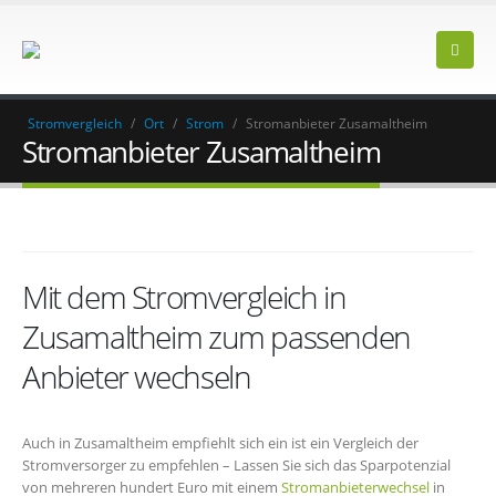
Stromvergleich
/
Ort
/
Strom
/
Stromanbieter Zusamaltheim
Stromanbieter Zusamaltheim
Mit dem Stromvergleich in
Zusamaltheim zum passenden
Anbieter wechseln
Auch in Zusamaltheim empfiehlt sich ein ist ein Vergleich der
Stromversorger zu empfehlen – Lassen Sie sich das Sparpotenzial
von mehreren hundert Euro mit einem
Stromanbieterwechsel
in