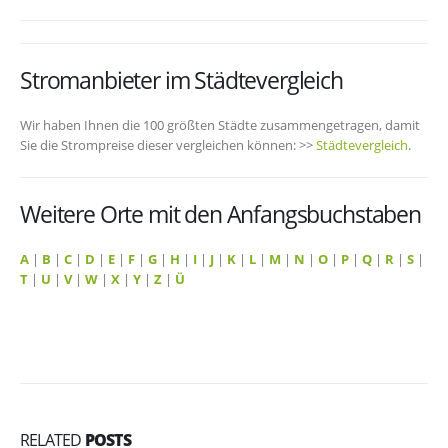
Stromanbieter im Städtevergleich
Wir haben Ihnen die 100 größten Städte zusammengetragen, damit
Sie die Strompreise dieser vergleichen können: >>
Städtevergleich
.
Weitere Orte mit den Anfangsbuchstaben
A
|
B
|
C
|
D
|
E
|
F
|
G
|
H
|
I
|
J
|
K
|
L
|
M
|
N
|
O
|
P
|
Q
|
R
|
S
|
T
|
U
|
V
|
W
|
X
|
Y
|
Z
|
Ü
RELATED
POSTS