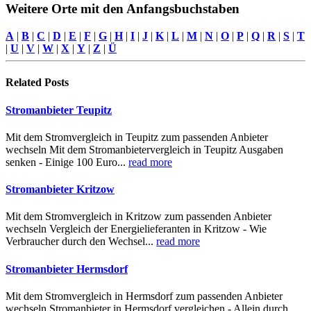
Weitere Orte mit den Anfangsbuchstaben
A
|
B
|
C
|
D
|
E
|
F
|
G
|
H
|
I
|
J
|
K
|
L
|
M
|
N
|
O
|
P
|
Q
|
R
|
S
|
T
|
U
|
V
|
W
|
X
|
Y
|
Z
|
Ü
Related
Posts
Stromanbieter Teupitz
Mit dem Stromvergleich in Teupitz zum passenden Anbieter
wechseln Mit dem Stromanbietervergleich in Teupitz Ausgaben
senken - Einige 100 Euro...
read more
Stromanbieter Kritzow
Mit dem Stromvergleich in Kritzow zum passenden Anbieter
wechseln Vergleich der Energielieferanten in Kritzow - Wie
Verbraucher durch den Wechsel...
read more
Stromanbieter Hermsdorf
Mit dem Stromvergleich in Hermsdorf zum passenden Anbieter
wechseln Stromanbieter in Hermsdorf vergleichen - Allein durch