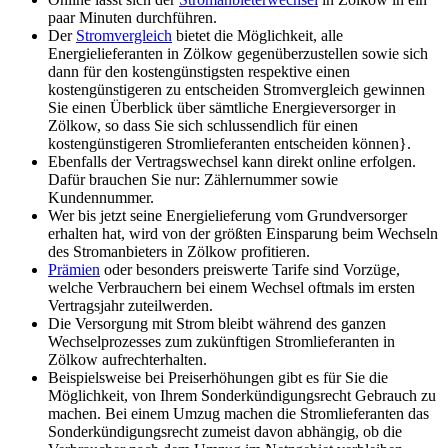
paar Minuten durchführen.
Der
Stromvergleich
bietet die Möglichkeit, alle
Energielieferanten in Zölkow gegenüberzustellen sowie sich
dann für den kostengünstigsten respektive einen
kostengünstigeren zu entscheiden Stromvergleich gewinnen
Sie einen Überblick über sämtliche Energieversorger in
Zölkow, so dass Sie sich schlussendlich für einen
kostengünstigeren Stromlieferanten entscheiden können}.
Ebenfalls der Vertragswechsel kann direkt online erfolgen.
Dafür brauchen Sie nur: Zählernummer sowie
Kundennummer.
Wer bis jetzt seine Energielieferung vom Grundversorger
erhalten hat, wird von der größten Einsparung beim Wechseln
des Stromanbieters in Zölkow profitieren.
Prämien
oder besonders preiswerte Tarife sind Vorzüge,
welche Verbrauchern bei einem Wechsel oftmals im ersten
Vertragsjahr zuteilwerden.
Die Versorgung mit Strom bleibt während des ganzen
Wechselprozesses zum zukünftigen Stromlieferanten in
Zölkow aufrechterhalten.
Beispielsweise bei Preiserhöhungen gibt es für Sie die
Möglichkeit, von Ihrem Sonderkündigungsrecht Gebrauch zu
machen. Bei einem Umzug machen die Stromlieferanten das
Sonderkündigungsrecht zumeist davon abhängig, ob die