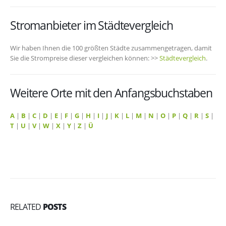
Stromanbieter im Städtevergleich
Wir haben Ihnen die 100 größten Städte zusammengetragen, damit
Sie die Strompreise dieser vergleichen können: >>
Städtevergleich
.
Weitere Orte mit den Anfangsbuchstaben
A
|
B
|
C
|
D
|
E
|
F
|
G
|
H
|
I
|
J
|
K
|
L
|
M
|
N
|
O
|
P
|
Q
|
R
|
S
|
T
|
U
|
V
|
W
|
X
|
Y
|
Z
|
Ü
RELATED
POSTS