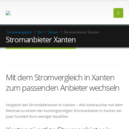
Stromvergleich
/
Ort
/
Strom
/
Stromanbieter Xanten
Stromanbieter Xanten
Mit dem Stromvergleich in Xanten
zum passenden Anbieter wechseln
Vergleich der Stromlieferanten in Xanten – Wie Verbraucher mit dem
Wechsel zu einem der kostengünstigen Stromanbieter in Xanten ein
paar hundert Euro weniger bezahlen