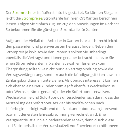
Der
Stromrechner
ist äußerst intuitiv gestaltet. So können Sie ganz
leicht die
Strompreise
/Stromtarife für Ihren Ort Xanten berechnen
lassen. Folgen Sie einfach zug um Zug den Anweisungen im Rechner.
So bekommen Sie die günstigen Stromtarife für Xanten.
Aufgrund der Vielfalt der Anbieter in Xanten ist es nicht recht leicht,
den passenden und preiswertesten herauszufinden. Neben dem
Strompreis je kWh sowie der Ersparnis sollten Sie unbedingt
ebenfalls die Vertragskonditionen genauer betrachten, bevor Sie
einen Stromlieferanten in Xanten auswählen. Einer exakten
Überprüfung sollten Sie nicht nur die Vertragsbindung sowie die
Vertragsverlängerung, sondern auch die Kündigungsfristen sowie die
Zahlungskonditionen unterziehen. Als überaus interessant können
sich ebenso eine Neukundenprämie (oft ebenfalls Wechselbonus
oder Wechselprämie genannt) oder ein Sofortbonus erweisen.
Wechselprämie und Sofortbonus unterscheiden sich darin, dass die
Auszahlung des Sofortbonuses vier bis zwölf Wochen nach
Lieferbeginn erfolgt, während der Neukundenbonus am Jahresende
bzw. mit der ersten Jahresabrechnung verrechnet wird. Eine
Preisgarantie ist auch ein bedeutender Aspekt, denn durch diese
sind Sie innerhalb der Vertragslaufzeit vor Energiepreiserhöhungen