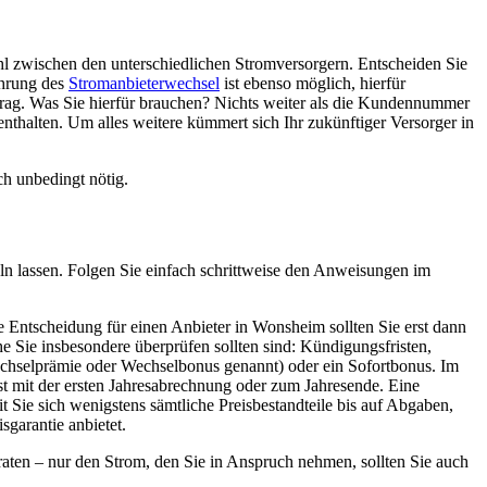
l zwischen den unterschiedlichen Stromversorgern. Entscheiden Sie
ührung des
Stromanbieterwechsel
ist ebenso möglich, hierfür
ftrag. Was Sie hierfür brauchen? Nichts weiter als die Kundennummer
nthalten. Um alles weitere kümmert sich Ihr zukünftiger Versorger in
ch unbedingt nötig.
eln lassen. Folgen Sie einfach schrittweise den Anweisungen im
ie Entscheidung für einen Anbieter in Wonsheim sollten Sie erst dann
e Sie insbesondere überprüfen sollten sind: Kündigungsfristen,
echselprämie oder Wechselbonus genannt) oder ein Sofortbonus. Im
st mit der ersten Jahresabrechnung oder zum Jahresende. Eine
it Sie sich wenigstens sämtliche Preisbestandteile bis auf Abgaben,
garantie anbietet.
raten – nur den Strom, den Sie in Anspruch nehmen, sollten Sie auch