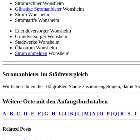
Stromrechner Wonsheim
Günstige Stromanbieter
Wonsheim
Strom Wonsheim
Stromtarife Wonsheim
Energieversorger Wonsheim
Grundversorger Wonsheim
Stadtwerke Wonsheim
Ökostrom Wonsheim
Strom anmelden
Wonsheim
Stromanbieter im Städtevergleich
Wir haben Ihnen die 100 größten Städte zusammengetragen, damit Sie
Weitere Orte mit den Anfangsbuchstaben
A
|
B
|
C
|
D
|
E
|
F
|
G
|
H
|
I
|
J
|
K
|
L
|
M
|
N
|
O
|
P
|
Q
|
R
|
S
|
T
Related
Posts