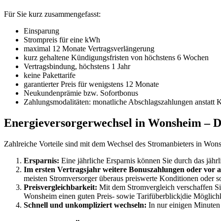
Für Sie kurz zusammengefasst:
Einsparung
Strompreis für eine kWh
maximal 12 Monate Vertragsverlängerung
kurz gehaltene Kündigungsfristen von höchstens 6 Wochen
Vertragsbindung, höchstens 1 Jahr
keine Pakettarife
garantierter Preis für wenigstens 12 Monate
Neukundenprämie bzw. Sofortbonus
Zahlungsmodalitäten: monatliche Abschlagszahlungen anstatt 
Energieversorgerwechsel in Wonsheim – Da
Zahlreiche Vorteile sind mit dem Wechsel des Stromanbieters in Won
Ersparnis:
Eine jährliche Ersparnis können Sie durch das jähr
Im ersten Vertragsjahr weitere Bonuszahlungen oder vor a
meisten Stromversorger überaus preiswerte Konditionen oder 
Preisvergleichbarkeit:
Mit dem Stromvergleich verschaffen Sie
Wonsheim einen guten Preis- sowie Tarifüberblick|die Möglichk
Schnell und unkompliziert wechseln:
In nur einigen Minuten