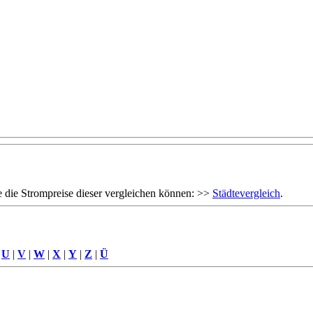
 die Strompreise dieser vergleichen können: >>
Städtevergleich
.
|
U
|
V
|
W
|
X
|
Y
|
Z
|
Ü