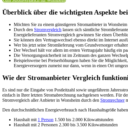
Zum Stromvergleich für Wonsheim
Überblick über die wichtigsten Aspekte b
Möchten Sie zu einem günstigeren Stromanbieter in Wonsheim w
Durch den
Stromvergleich
lassen sich sämtliche Stromlieferan
Energielieferanten Stromvergleich gewinnen Sie einen Überblic
Sie können den Vertragswechsel ebenso direkt im Internet au
Wer bis jetzt seine Stromlieferung vom Grundversorger erhalte
Der Wechsel hält vor allem im ersten Vertragsjahr häufig ein paa
Die Versorgungssicherheit ist im Zeitraum des ganzen Wechse
Beispielsweise bei Preiserhöhungen haben Sie die Möglichkeit
Energieversorgern zumeist nur dann, wenn in einen Ort umgez
Wie der Stromanbieter Vergleich funktion
Es sind nur die Eingabe von Postleitzahl sowie ungefährem Jahresst
einfach in Ihrer letzten Stromabrechnung nachgelesen werden. Für d
Stromvergleich aller Anbieter in Wonsheim durch den
Stromrechner
m
Den durchschnittlichen Energieverbrauch nach Haushaltsgröße haben 
Haushalt mit
1 Person
1.500 bis 2.000 Kilowattstunden
Haushalt mit 2 Personen 2.300 bis 3.500 Kilowattstunden