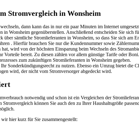
eim Stromvergleich in Wonsheim
echseln, dann kann das in nur ein paar Minuten im Internet umgesetz
ten in Wonsheim gegenüberstellen. Anschließend entscheiden Sie sich f
k über sämtliche Stromlieferanten in Wonsheim, so dass Sie sich am En
sführen . Hierfür brauchen Sie nur die Kundennummer sowie Zählernum
n hat, wird von der höchsten Einsparung beim Wechseln des Stromanbie
r Vorteile bereit. Zu diesen zählen vor allem günstige Tarife oder Boni
lprozesses zum zukünftigen Stromlieferanten in Wonsheim gegeben.
, Ihr Sonderkündigungsrecht zu nutzen. Ebenso ein Umzug bietet die 
ogen wird, der nicht vom Stromversorger abgedeckt wird.
iert
romverbrauch notwendig und schon ist ein Vergleichen der Stromliefer
en Stromvergleich können Sie auch den zu Ihrer Haushaltsgröße passen
öglich.
wir hier kurz für Sie zusammengestellt: