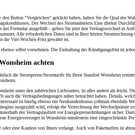
den Button “Vergleichen” geklickt haben, haben Sie die Qual der Wah
tragskonditionen. Der Wechsel des Stromanbieters Eine direkte Durchf
 das Formular ausgefüllt – geben Sie jetzt den Vertragswechsel in Au
mmer. Alle erforderlichen Daten sind in Ihrer letzten Stromrechnung e
 die Vier-Wochen-Frist gewahrt ist.
 ebenso selbst vornehmen. Die Einhaltung der Kündigungsfrist ist jedo
n Wonsheim achten
einfach die Strompreise/Stromtarife für Ihren Standort Wonsheim ermitt
Wonsheim.
heim unter den zahlreichen Lieferanten, ist alles andere als leicht. D
h auch die Vertragsbedingungen näher betrachtet haben. Details, welch
nteressant ist häufig ebenso ein Neukundenbonus (oftmals ebenfalls W
beginn ausgezahlt wird, erfolgt die Verrechnung der Wechselprämie er
e innerhalb der Vertragslaufzeit vor Energiepreiserhöhungen sicher. Dam
eue Energieversorger in Wonsheim mindestens eine eingeschränkte Preis
oder eine Kaution von Ihnen verlangt. Auch von Pakettarifen ist abzu