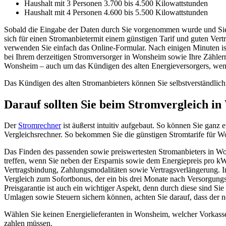
Haushalt mit 3 Personen 3.700 bis 4.500 Kilowattstunden
Haushalt mit 4 Personen 4.600 bis 5.500 Kilowattstunden
Sobald die Eingabe der Daten durch Sie vorgenommen wurde und Sie 
sich für einen Stromanbietermit einem günstigen Tarif und guten Ver
verwenden Sie einfach das Online-Formular. Nach einigen Minuten ist
bei Ihrem derzeitigen Stromversorger in Wonsheim sowie Ihre Zählernu
Wonsheim – auch um das Kündigen des alten Energieversorgers, wenn
Das Kündigen des alten Stromanbieters können Sie selbstverständlich
Darauf sollten Sie beim Stromvergleich i
Der
Stromrechner
ist äußerst intuitiv aufgebaut. So können Sie ganz 
Vergleichsrechner. So bekommen Sie die günstigen Stromtarife für 
Das Finden des passenden sowie preiswertesten Stromanbieters in Wons
treffen, wenn Sie neben der Ersparnis sowie dem Energiepreis pro kW
Vertragsbindung, Zahlungsmodalitäten sowie Vertragsverlängerung. I
Vergleich zum Sofortbonus, der ein bis drei Monate nach Versorgungs
Preisgarantie ist auch ein wichtiger Aspekt, denn durch diese sind Si
Umlagen sowie Steuern sichern können, achten Sie darauf, dass der n
Wählen Sie keinen Energielieferanten in Wonsheim, welcher Vorkasse 
zahlen müssen.