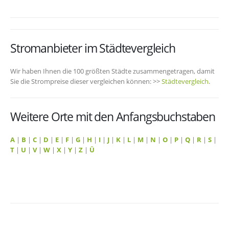
Stromanbieter im Städtevergleich
Wir haben Ihnen die 100 größten Städte zusammengetragen, damit
Sie die Strompreise dieser vergleichen können: >>
Städtevergleich
.
Weitere Orte mit den Anfangsbuchstaben
A
|
B
|
C
|
D
|
E
|
F
|
G
|
H
|
I
|
J
|
K
|
L
|
M
|
N
|
O
|
P
|
Q
|
R
|
S
|
T
|
U
|
V
|
W
|
X
|
Y
|
Z
|
Ü