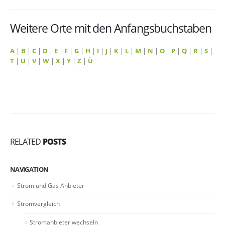
Weitere Orte mit den Anfangsbuchstaben
A
|
B
|
C
|
D
|
E
|
F
|
G
|
H
|
I
|
J
|
K
|
L
|
M
|
N
|
O
|
P
|
Q
|
R
|
S
|
T
|
U
|
V
|
W
|
X
|
Y
|
Z
|
Ü
RELATED
POSTS
NAVIGATION
Strom und Gas Anbieter
Stromvergleich
Stromanbieter wechseln