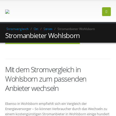
Stromvergleich
/
Ort
/
Strom
/
Stromanbieter Wohlsborn
Stromanbieter Wohlsborn
Mit dem Stromvergleich in
Wohlsborn zum passenden
Anbieter wechseln
Ebenso in Wohlsborn empfiehlt sich ein Vergleich der
Energieversorger – So können Verbraucher durch das Wechseln zu
einem kostengünstigen Stromanbieter in Wohlsborn einige hundert