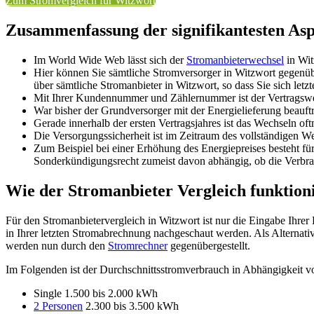
Zum Stromvergleich für Witzwort
Zusammenfassung der signifikantesten As
Im World Wide Web lässt sich der
Stromanbieterwechsel
in Wit
Hier können Sie sämtliche Stromversorger in Witzwort gegenübe
über sämtliche Stromanbieter in Witzwort, so dass Sie sich let
Mit Ihrer Kundennummer und Zählernummer ist der Vertragswec
War bisher der Grundversorger mit der Energielieferung beauftr
Gerade innerhalb der ersten Vertragsjahres ist das Wechseln of
Die Versorgungssicherheit ist im Zeitraum des vollständigen 
Zum Beispiel bei einer Erhöhung des Energiepreises besteht 
Sonderkündigungsrecht zumeist davon abhängig, ob die Verbr
Wie der Stromanbieter Vergleich funktion
Für den Stromanbietervergleich in Witzwort ist nur die Eingabe Ihrer
in Ihrer letzten Stromabrechnung nachgeschaut werden. Als Alternati
werden nun durch den
Stromrechner
gegenübergestellt.
Im Folgenden ist der Durchschnittsstromverbrauch in Abhängigkeit vo
Single 1.500 bis 2.000 kWh
2 Personen
2.300 bis 3.500 kWh