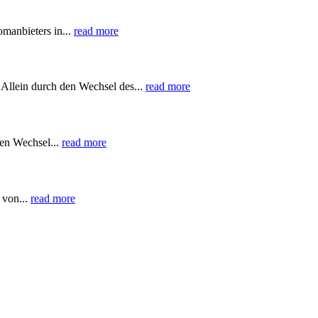
manbieters in...
read more
Allein durch den Wechsel des...
read more
en Wechsel...
read more
 von...
read more