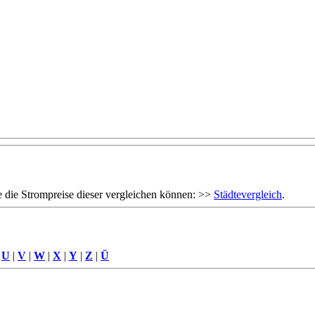
 die Strompreise dieser vergleichen können: >>
Städtevergleich
.
|
U
|
V
|
W
|
X
|
Y
|
Z
|
Ü