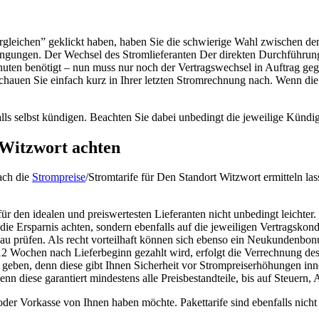
rgleichen” geklickt haben, haben Sie die schwierige Wahl zwischen den
dingungen. Der Wechsel des Stromlieferanten Der direkten Durchführun
uten benötigt – nun muss nur noch der Vertragswechsel in Auftrag g
auen Sie einfach kurz in Ihrer letzten Stromrechnung nach. Wenn die 
lls selbst kündigen. Beachten Sie dabei unbedingt die jeweilige Kündig
 Witzwort achten
fach die
Strompreise
/Stromtarife für Den Standort Witzwort ermitteln l
ür den idealen und preiswertesten Lieferanten nicht unbedingt leichter.
ie Ersparnis achten, sondern ebenfalls auf die jeweiligen Vertragskond
au prüfen. Als recht vorteilhaft können sich ebenso ein Neukundenbon
12 Wochen nach Lieferbeginn gezahlt wird, erfolgt die Verrechnung de
ls geben, denn diese gibt Ihnen Sicherheit vor Strompreiserhöhungen inn
enn diese garantiert mindestens alle Preisbestandteile, bis auf Steuer
der Vorkasse von Ihnen haben möchte. Pakettarife sind ebenfalls nicht