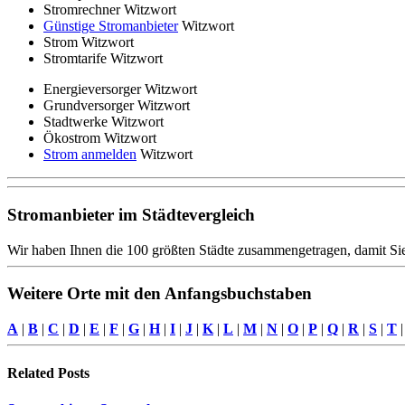
Stromrechner Witzwort
Günstige Stromanbieter
Witzwort
Strom Witzwort
Stromtarife Witzwort
Energieversorger Witzwort
Grundversorger Witzwort
Stadtwerke Witzwort
Ökostrom Witzwort
Strom anmelden
Witzwort
Stromanbieter im Städtevergleich
Wir haben Ihnen die 100 größten Städte zusammengetragen, damit Sie
Weitere Orte mit den Anfangsbuchstaben
A
|
B
|
C
|
D
|
E
|
F
|
G
|
H
|
I
|
J
|
K
|
L
|
M
|
N
|
O
|
P
|
Q
|
R
|
S
|
T
Related
Posts