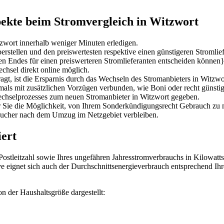
pekte beim Stromvergleich in Witzwort
zwort innerhalb weniger Minuten erledigen.
rstellen und den preiswertesten respektive einen günstigeren Stromli
zten Endes für einen preiswerteren Stromlieferanten entscheiden können}
hsel direkt online möglich.
agt, ist die Ersparnis durch das Wechseln des Stromanbieters in Witzw
tmals mit zusätzlichen Vorzügen verbunden, wie Boni oder recht günstig
Wechselprozesses zum neuen Stromanbieter in Witzwort gegeben.
für Sie die Möglichkeit, von Ihrem Sonderkündigungsrecht Gebrauch z
aucher nach dem Umzug im Netzgebiet verbleiben.
iert
 Postleitzahl sowie Ihres ungefähren Jahresstromverbrauchs in Kilowatt
ve eignet sich auch der Durchschnittsenergieverbrauch entsprechend Ih
n der Haushaltsgröße dargestellt: