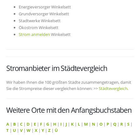
Energieversorger Winkelsett
Grundversorger Winkelsett
Stadtwerke Winkelsett
Ökostrom Winkelsett
Strom anmelden
Winkelsett
Stromanbieter im Städtevergleich
Wir haben Ihnen die 100 größten Städte zusammengetragen, damit
Sie die Strompreise dieser vergleichen können: >>
Städtevergleich
.
Weitere Orte mit den Anfangsbuchstaben
A
|
B
|
C
|
D
|
E
|
F
|
G
|
H
|
I
|
J
|
K
|
L
|
M
|
N
|
O
|
P
|
Q
|
R
|
S
|
T
|
U
|
V
|
W
|
X
|
Y
|
Z
|
Ü