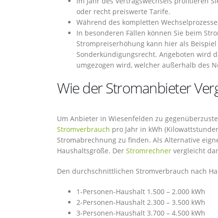
Im Jahr des Vertragswechsels profitieren S
oder recht preiswerte Tarife.
Während des kompletten Wechselprozesses
In besonderen Fällen können Sie beim St
Strompreiserhöhung kann hier als Beispiel
Sonderkündigungsrecht. Angeboten wird da
umgezogen wird, welcher außerhalb des Net
Wie der Stromanbieter Vergl
Um Anbieter in Wiesenfelden zu gegenüberzustell
Stromverbrauch
pro Jahr in kWh (Kilowattstunden
Stromabrechnung zu finden. Als Alternative eign
Haushaltsgröße. Der
Stromrechner
vergleicht da
Den durchschnittlichen Stromverbrauch nach Hau
1-Personen-Haushalt 1.500 – 2.000 kWh
2-Personen-Haushalt 2.300 – 3.500 kWh
3-Personen-Haushalt 3.700 – 4.500 kWh