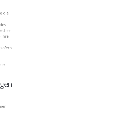
e die
 des
wechsel
 Ihre
 sofern
der
igen
rt
mmen