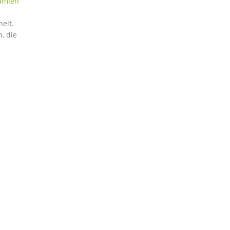
ämien
eit.
, die