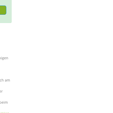
nigen
ich am
er
 beim