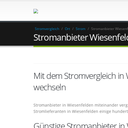
Stromvergleich
/
Ort
/
Strom
/
Stromanbieter Wiesen
Stromanbieter Wiesenfel
Mit dem Stromvergleich in
wechseln
Stromanbieter in Wiesenfelden miteinander verg
Stromlieferanten in Wiesenfelden einige hunder
Günstige Stromanbieter in