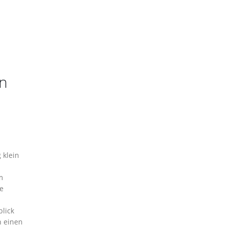
en
 klein
m
e
lick
n einen