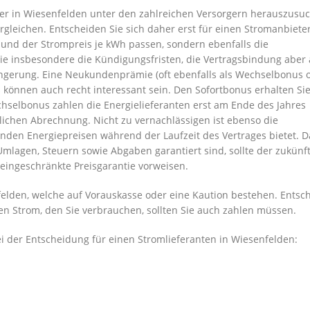
er in Wiesenfelden unter den zahlreichen Versorgern herauszusu
gleichen. Entscheiden Sie sich daher erst für einen Stromanbieter
s und der Strompreis je kWh passen, sondern ebenfalls die
Sie insbesondere die Kündigungsfristen, die Vertragsbindung aber
ängerung. Eine Neukundenprämie (oft ebenfalls als Wechselbonus 
können auch recht interessant sein. Den Sofortbonus erhalten Sie
hselbonus zahlen die Energielieferanten erst am Ende des Jahres
rlichen Abrechnung. Nicht zu vernachlässigen ist ebenso die
genden Energiepreisen während der Laufzeit des Vertrages bietet. 
Umlagen, Steuern sowie Abgaben garantiert sind, sollte der zukünf
 eingeschränkte Preisgarantie vorweisen.
felden, welche auf Vorauskasse oder eine Kaution bestehen. Entsc
 den Strom, den Sie verbrauchen, sollten Sie auch zahlen müssen.
der Entscheidung für einen Stromlieferanten in Wiesenfelden: