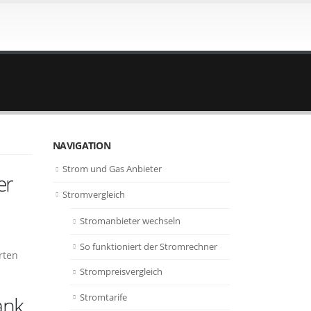
NAVIGATION
Strom und Gas Anbieter
er
Stromvergleich
Stromanbieter wechseln
So funktioniert der Stromrechner
rten
Strompreisvergleich
Stromtarife
ank