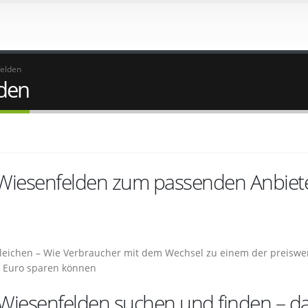
felden
den
 Wiesenfelden zum passenden Anbiet
leichen – Wie Verbraucher mit dem Wechsel zu einem der preiswe
t Euro sparen können
 Wiesenfelden suchen und finden – d