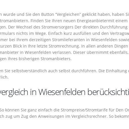
wurde und Sie den Button “Vergleichen” geklickt haben, haben Si
tromanbietern. Finden Sie Ihren neuen Energieanbietermit einem
gen. Der Wechsel des Stromversorgers Der direkten Durchführung
rmulars nichts im Wege. Einfach kurz ausfüllen und den Vertrags
mer bei Ihrem derzeitigen Stromlieferanten in Wiesenfelden sowie
urzen Blick in Ihre letzte Stromrechnung. In allen anderen Dingen
omanbieter in Wiesenfelden verlassen. Dieser übernimmt ebenfalls,
igen Ihres bisherigen Stromanbieters.
n Sie selbstverständlich auch selbst durchführen. Die Einhaltung 
lich.
vergleich in Wiesenfelden berücksicht
. So können Sie ganz einfach die Strompreise/Stromtarife für Den O
fach zug um Zug den Anweisungen im Vergleichsrechner. So beko