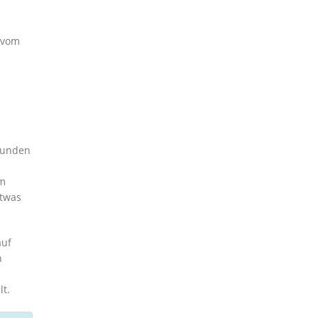
 vom
rbunden
em
etwas
auf
n
t.