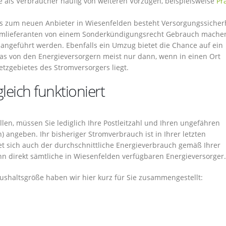
ie als Verbraucher häufig von weiteren Vorzügen, beispielsweise
Pr
 zum neuen Anbieter in Wiesenfelden besteht Versorgungssicherh
romlieferanten von einem Sonderkündigungsrecht Gebrauch machen
 angeführt werden. Ebenfalls ein Umzug bietet die Chance auf ein
s von den Energieversorgern meist nur dann, wenn in einen Ort
zgebietes des Stromversorgers liegt.
eich funktioniert
en, müssen Sie lediglich Ihre Postleitzahl und Ihren ungefähren
) angeben. Ihr bisheriger Stromverbrauch ist in Ihrer letzten
et sich auch der durchschnittliche Energieverbrauch gemäß Ihrer
nn direkt sämtliche in Wiesenfelden verfügbaren Energieversorger.
shaltsgröße haben wir hier kurz für Sie zusammengestellt: