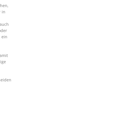
chen,
 in
 auch
oder
 ein
Damit
tige
heiden