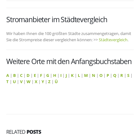
Stromanbieter im Städtevergleich
Wir haben Ihnen die 100 größten Städte zusammengetragen, damit
Sie die Strompreise dieser vergleichen können: >>
Städtevergleich
.
Weitere Orte mit den Anfangsbuchstaben
A
|
B
|
C
|
D
|
E
|
F
|
G
|
H
|
I
|
J
|
K
|
L
|
M
|
N
|
O
|
P
|
Q
|
R
|
S
|
T
|
U
|
V
|
W
|
X
|
Y
|
Z
|
Ü
RELATED
POSTS