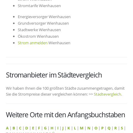
Stromtarife Wienhausen
Energieversorger Wienhausen
Grundversorger Wienhausen
Stadtwerke Wienhausen
Ökostrom Wienhausen
Strom anmelden
Wienhausen
Stromanbieter im Städtevergleich
Wir haben Ihnen die 100 größten Städte zusammengetragen, damit
Sie die Strompreise dieser vergleichen können: >>
Städtevergleich
.
Weitere Orte mit den Anfangsbuchstaben
A
|
B
|
C
|
D
|
E
|
F
|
G
|
H
|
I
|
J
|
K
|
L
|
M
|
N
|
O
|
P
|
Q
|
R
|
S
|