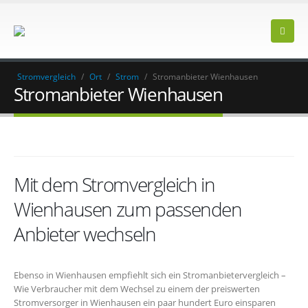
Stromvergleich
/
Ort
/
Strom
/
Stromanbieter Wienhausen
Stromanbieter Wienhausen
Mit dem Stromvergleich in
Wienhausen zum passenden
Anbieter wechseln
Ebenso in Wienhausen empfiehlt sich ein Stromanbietervergleich –
Wie Verbraucher mit dem Wechsel zu einem der preiswerten
Stromversorger in Wienhausen ein paar hundert Euro einsparen