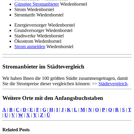
Günstige Stromanbieter
Wiedenborstel
Strom Wiedenborstel
Stromtarife Wiedenborstel
Energieversorger Wiedenborstel
Grundversorger Wiedenborstel
Stadtwerke Wiedenborstel
Ökostrom Wiedenborstel
Strom anmelden
Wiedenborstel
Stromanbieter im Städtevergleich
Wir haben Ihnen die 100 größten Städte zusammengetragen, damit
Sie die Strompreise dieser vergleichen können: >>
Städtevergleich
.
Weitere Orte mit den Anfangsbuchstaben
A
|
B
|
C
|
D
|
E
|
F
|
G
|
H
|
I
|
J
|
K
|
L
|
M
|
N
|
O
|
P
|
Q
|
R
|
S
|
T
|
U
|
V
|
W
|
X
|
Y
|
Z
|
Ü
Related
Posts