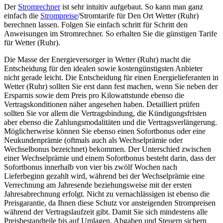
Der
Stromrechner
ist sehr intuitiv aufgebaut. So kann man ganz
einfach die
Strompreise
/Stromtarife für Den Ort Wetter (Ruhr)
berechnen lassen. Folgen Sie einfach schritt für Schritt den
Anweisungen im Stromrechner. So erhalten Sie die günstigen Tarife
für Wetter (Ruhr).
Die Masse der Energieversorger in Wetter (Ruhr) macht die
Entscheidung für den idealen sowie kostengünstigsten Anbieter
nicht gerade leicht. Die Entscheidung für einen Energielieferanten in
Wetter (Ruhr) sollten Sie erst dann fest machen, wenn Sie neben der
Ersparnis sowie dem Preis pro Kilowattstunde ebenso die
Vertragskonditionen näher angesehen haben. Detailliert prüfen
sollten Sie vor allem die Vertragsbindung, die Kündigungsfristen
aber ebenso die Zahlungsmodalitäten und die Vertragsverlängerung.
Möglicherweise können Sie ebenso einen Sofortbonus oder eine
Neukundenprämie (oftmals auch als Wechselprämie oder
Wechselbonus bezeichnet) bekommen. Der Unterschied zwischen
einer Wechselprämie und einem Sofortbonus besteht darin, dass der
Sofortbonus innerhalb von vier bis zwölf Wochen nach
Lieferbeginn gezahlt wird, während bei der Wechselprämie eine
Verrechnung am Jahresende beziehungsweise mit der ersten
Jahresabrechnung erfolgt. Nicht zu vernachlässigen ist ebenso die
Preisgarantie, da Ihnen diese Schutz vor ansteigenden Strompreisen
während der Vertragslaufzeit gibt. Damit Sie sich mindestens alle
Preisbestandteile bis auf Umlagen, Abgaben und Steuern sichern