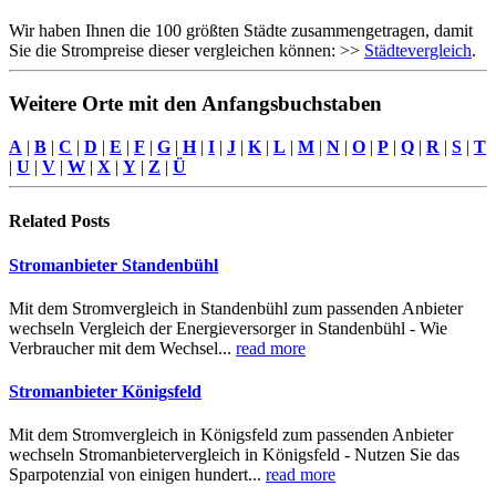
Wir haben Ihnen die 100 größten Städte zusammengetragen, damit
Sie die Strompreise dieser vergleichen können: >>
Städtevergleich
.
Weitere Orte mit den Anfangsbuchstaben
A
|
B
|
C
|
D
|
E
|
F
|
G
|
H
|
I
|
J
|
K
|
L
|
M
|
N
|
O
|
P
|
Q
|
R
|
S
|
T
|
U
|
V
|
W
|
X
|
Y
|
Z
|
Ü
Related
Posts
Stromanbieter Standenbühl
Mit dem Stromvergleich in Standenbühl zum passenden Anbieter
wechseln Vergleich der Energieversorger in Standenbühl - Wie
Verbraucher mit dem Wechsel...
read more
Stromanbieter Königsfeld
Mit dem Stromvergleich in Königsfeld zum passenden Anbieter
wechseln Stromanbietervergleich in Königsfeld - Nutzen Sie das
Sparpotenzial von einigen hundert...
read more