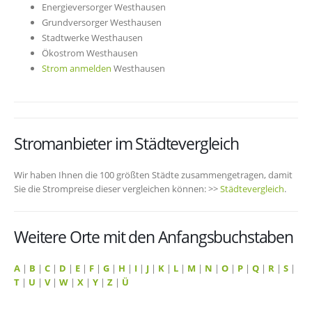
Energieversorger Westhausen
Grundversorger Westhausen
Stadtwerke Westhausen
Ökostrom Westhausen
Strom anmelden
Westhausen
Stromanbieter im Städtevergleich
Wir haben Ihnen die 100 größten Städte zusammengetragen, damit
Sie die Strompreise dieser vergleichen können: >>
Städtevergleich
.
Weitere Orte mit den Anfangsbuchstaben
A
|
B
|
C
|
D
|
E
|
F
|
G
|
H
|
I
|
J
|
K
|
L
|
M
|
N
|
O
|
P
|
Q
|
R
|
S
|
T
|
U
|
V
|
W
|
X
|
Y
|
Z
|
Ü