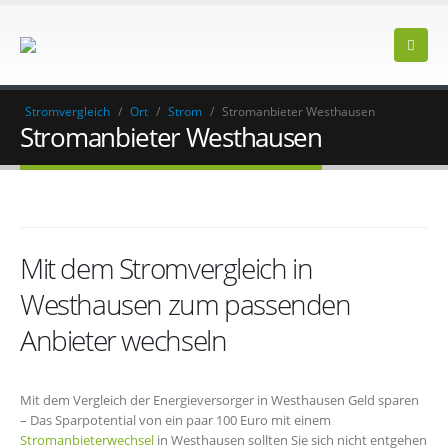
Stromvergleich
/
Ort
/
Strom
/
Stromanbieter Westhausen
Stromanbieter Westhausen
Mit dem Stromvergleich in
Westhausen zum passenden
Anbieter wechseln
Mit dem Vergleich der Energieversorger in Westhausen Geld sparen
– Das Sparpotential von ein paar 100 Euro mit einem
Stromanbieterwechsel
in Westhausen sollten Sie sich nicht entgehen