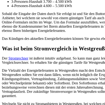
3-Personen-Haushalt 3.700 – 4.500 kWh
4-Personen-Haushalt 4.600 – 5.500 kWh
Sobald die Eingabe der Daten durch Sie erfolgt ist und Sie den Butt
Anbieter, bei welchem sie sowohl von einem günstigen Tarif als auch
Online-Formulars nichts im Wege. Um das Formular auszufüllen, wer
ebenso die Kundennummer bei Ihrem aktuellen Energielieferanten in W
ebenso Ihren bisherigen Energielieferanten.
Das Kündigen des aktuellen Energielieferanten können Sie gewiss ebe
Was ist beim Stromvergleich in Westgreuß
Der
Stromrechner
ist äußerst intuitiv aufgebaut. So kann man ganz lei
Vergleichsrechner. So erhalten Sie die günstigen Tarife für Westgreuß
Die Vielzahl der Energielieferanten in Westgreußen macht den Entschl
Westgreußen sollten Sie erst dann fällen, wenn nicht lediglich die Er
Kündigungsfristen, Vertragsbindung, Zahlungsmodalitäten sowie Ve
oder Wechselprämie bekannt) oder Sofortboni. Den Sofortbonus erhal
beziehungsweise verrechnen diesen mit der ersten Jahresabrechnung. E
Vertragslaufzeit. Der zukünftige Stromversorger in Westgreußen sollt
garantiert.
Wechseln Sie nicht zu Stromanbietern in Westgreußen, bei welchen ein