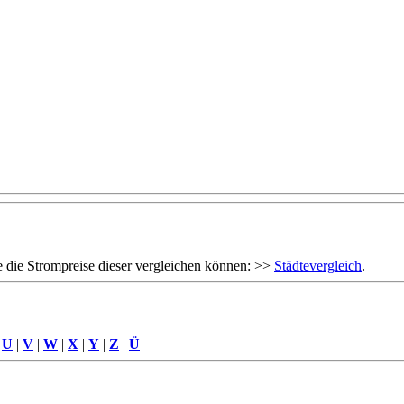
 die Strompreise dieser vergleichen können: >>
Städtevergleich
.
|
U
|
V
|
W
|
X
|
Y
|
Z
|
Ü