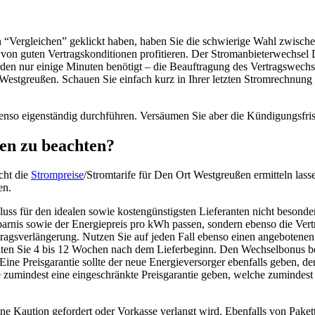
on “Vergleichen” geklickt haben, haben Sie die schwierige Wahl zwisch
 von guten Vertragskonditionen profitieren. Der Stromanbieterwechsel
den nur einige Minuten benötigt – die Beauftragung des Vertragswech
estgreußen. Schauen Sie einfach kurz in Ihrer letzten Stromrechnung 
nso eigenständig durchführen. Versäumen Sie aber die Kündigungsfrist
en zu beachten?
cht die
Strompreise
/Stromtarife für Den Ort Westgreußen ermitteln lass
en.
uss für den idealen sowie kostengünstigsten Lieferanten nicht besonders
sparnis sowie der Energiepreis pro kWh passen, sondern ebenso die Vert
rtragsverlängerung. Nutzen Sie auf jeden Fall ebenso einen angebot
ten Sie 4 bis 12 Wochen nach dem Lieferbeginn. Den Wechselbonus bez
ine Preisgarantie sollte der neue Energieversorger ebenfalls geben, d
e zumindest eine eingeschränkte Preisgarantie geben, welche zumindest
e Kaution gefordert oder Vorkasse verlangt wird. Ebenfalls von Paketta