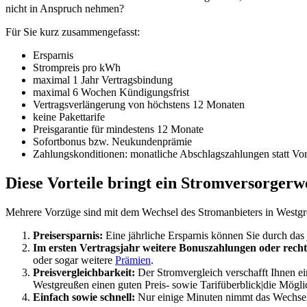
nicht in Anspruch nehmen?
Für Sie kurz zusammengefasst:
Ersparnis
Strompreis pro kWh
maximal 1 Jahr Vertragsbindung
maximal 6 Wochen Kündigungsfrist
Vertragsverlängerung von höchstens 12 Monaten
keine Pakettarife
Preisgarantie für mindestens 12 Monate
Sofortbonus bzw. Neukundenprämie
Zahlungskonditionen: monatliche Abschlagszahlungen statt Vo
Diese Vorteile bringt ein Stromversorger
Mehrere Vorzüge sind mit dem Wechsel des Stromanbieters in Westg
Preisersparnis:
Eine jährliche Ersparnis können Sie durch das 
Im ersten Vertragsjahr weitere Bonuszahlungen oder recht
oder sogar weitere
Prämien
.
Preisvergleichbarkeit:
Der Stromvergleich verschafft Ihnen ein
Westgreußen einen guten Preis- sowie Tarifüberblick|die Möglic
Einfach sowie schnell:
Nur einige Minuten nimmt das Wechseln