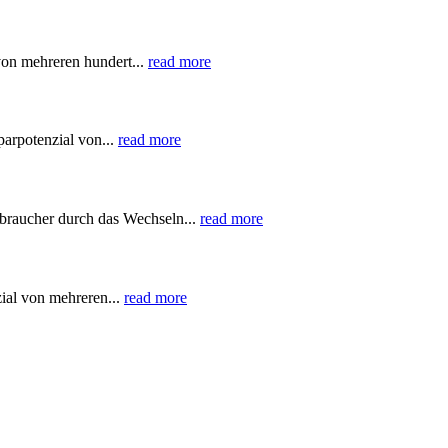
von mehreren hundert...
read more
parpotenzial von...
read more
braucher durch das Wechseln...
read more
ial von mehreren...
read more