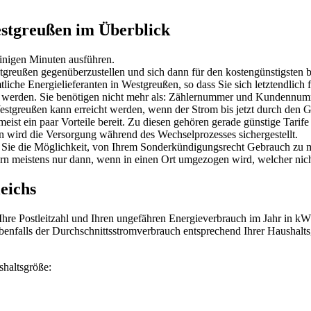
estgreußen im Überblick
einigen Minuten ausführen.
estgreußen gegenüberzustellen und sich dann für den kostengünstigsten
iche Energielieferanten in Westgreußen, so dass Sie sich letztendlich
rt werden. Sie benötigen nicht mehr als: Zählernummer und Kundennum
stgreußen kann erreicht werden, wenn der Strom bis jetzt durch den G
meist ein paar Vorteile bereit. Zu diesen gehören gerade günstige Tarife
n wird die Versorgung während des Wechselprozesses sichergestellt.
ür Sie die Möglichkeit, von Ihrem Sonderkündigungsrecht Gebrauch zu 
n meistens nur dann, wenn in einen Ort umgezogen wird, welcher nich
eichs
hre Postleitzahl und Ihren ungefähren Energieverbrauch im Jahr in kWh
h ebenfalls der Durchschnittsstromverbrauch entsprechend Ihrer Hausha
shaltsgröße: