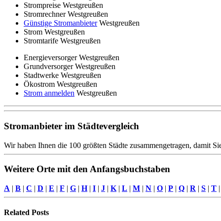
Strompreise Westgreußen
Stromrechner Westgreußen
Günstige Stromanbieter
Westgreußen
Strom Westgreußen
Stromtarife Westgreußen
Energieversorger Westgreußen
Grundversorger Westgreußen
Stadtwerke Westgreußen
Ökostrom Westgreußen
Strom anmelden
Westgreußen
Stromanbieter im Städtevergleich
Wir haben Ihnen die 100 größten Städte zusammengetragen, damit Sie
Weitere Orte mit den Anfangsbuchstaben
A
|
B
|
C
|
D
|
E
|
F
|
G
|
H
|
I
|
J
|
K
|
L
|
M
|
N
|
O
|
P
|
Q
|
R
|
S
|
T
Related
Posts