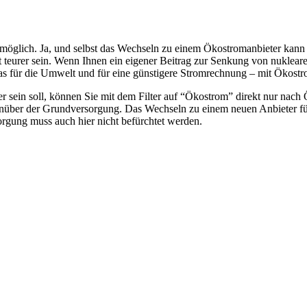
öglich. Ja, und selbst das Wechseln zu einem Ökostromanbieter kann m
eurer sein. Wenn Ihnen ein eigener Beitrag zur Senkung von nuklearem 
as für die Umwelt und für eine günstigere Stromrechnung – mit Ökostr
ter sein soll, können Sie mit dem Filter auf “Ökostrom” direkt nur nac
gegenüber der Grundversorgung. Das Wechseln zu einem neuen Anbieter f
rgung muss auch hier nicht befürchtet werden.