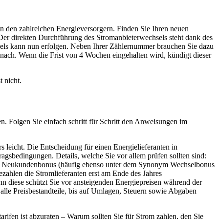
en den zahlreichen Energieversorgern. Finden Sie Ihren neuen
 Der direkten Durchführung des Stromanbieterwechsels steht dank des
sels kann nun erfolgen. Neben Ihrer Zählernummer brauchen Sie dazu
nach. Wenn die Frist von 4 Wochen eingehalten wird, kündigt dieser
 nicht.
en. Folgen Sie einfach schritt für Schritt den Anweisungen im
 leicht. Die Entscheidung für einen Energielieferanten in
ragsbedingungen. Details, welche Sie vor allem prüfen sollten sind:
enen Neukundenbonus (häufig ebenso unter dem Synonym Wechselbonus
ahlen die Stromlieferanten erst am Ende des Jahres
enn diese schützt Sie vor ansteigenden Energiepreisen während der
 alle Preisbestandteile, bis auf Umlagen, Steuern sowie Abgaben
rifen ist abzuraten – Warum sollten Sie für Strom zahlen, den Sie