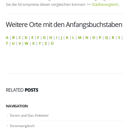
Sie die Strompreise dieser vergleichen können: >>
Städtevergleich
.
Weitere Orte mit den Anfangsbuchstaben
A
|
B
|
C
|
D
|
E
|
F
|
G
|
H
|
I
|
J
|
K
|
L
|
M
|
N
|
O
|
P
|
Q
|
R
|
S
|
T
|
U
|
V
|
W
|
X
|
Y
|
Z
|
Ü
RELATED
POSTS
NAVIGATION
Strom und Gas Anbieter
Stromvergleich