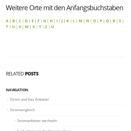
Weitere Orte mit den Anfangsbuchstaben
A
|
B
|
C
|
D
|
E
|
F
|
G
|
H
|
I
|
J
|
K
|
L
|
M
|
N
|
O
|
P
|
Q
|
R
|
S
|
T
|
U
|
V
|
W
|
X
|
Y
|
Z
|
Ü
RELATED
POSTS
NAVIGATION
Strom und Gas Anbieter
Stromvergleich
Stromanbieter wechseln